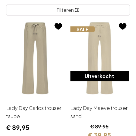
Filteren
SALE
Uitverkocht
Lady Day Carlos trouser
Lady Day Maeve trouser
taupe
sand
Oorspronkelijk
Huidige
€
89,95
€
89,95
prijs
prijs
€
39,95