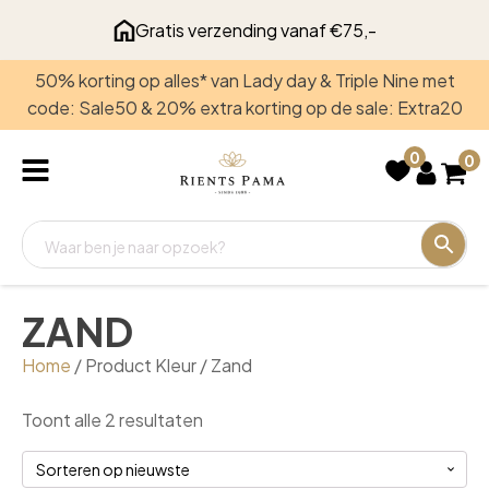
Gratis verzending vanaf €75,-
50% korting op alles* van Lady day & Triple Nine met
Recent
code: Sale50 & 20% extra korting op de sale: Extra20
bekeken
0
0
ZAND
Home
/ Product Kleur / Zand
Gesorteerd
Toont alle 2 resultaten
op
nieuwste