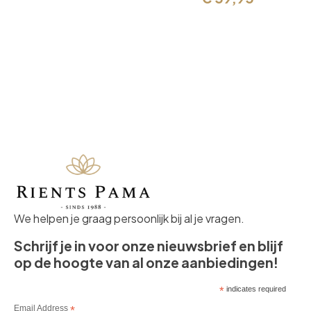
was:
is:
€ 89,95.
€ 39,95.
We helpen je graag persoonlijk bij al je vragen.
Schrijf je in voor onze nieuwsbrief en blijf
op de hoogte van al onze aanbiedingen!
*
indicates required
Email Address
*