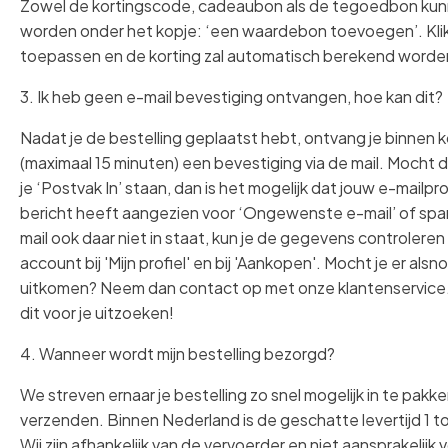
Zowel de kortingscode, cadeaubon als de tegoedbon kun
worden onder het kopje: ‘een waardebon toevoegen’. Kli
toepassen en de korting zal automatisch berekend worde
3. Ik heb geen e-mail bevestiging ontvangen, hoe kan dit?
Nadat je de bestelling geplaatst hebt, ontvang je binnen ko
(maximaal 15 minuten) een bevestiging via de mail. Mocht de
je ‘Postvak In’ staan, dan is het mogelijk dat jouw e-mail
bericht heeft aangezien voor ‘Ongewenste e-mail’ of sp
mail ook daar niet in staat, kun je de gegevens controleren
account bij 'Mijn profiel' en bij 'Aankopen'. Mocht je er alsn
uitkomen? Neem dan contact op met onze klantenservice
dit voor je uitzoeken!
4. Wanneer wordt mijn bestelling bezorgd?
We streven ernaar je bestelling zo snel mogelijk in te pakk
verzenden. Binnen Nederland is de geschatte levertijd 1 
Wij zijn afhankelijk van de vervoerder en niet aansprakelijk