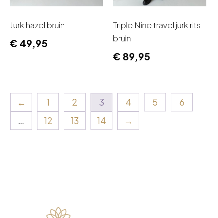
Jurk hazel bruin
Triple Nine travel jurk rits
bruin
€
49,95
€
89,95
←
1
2
3
4
5
6
…
12
13
14
→