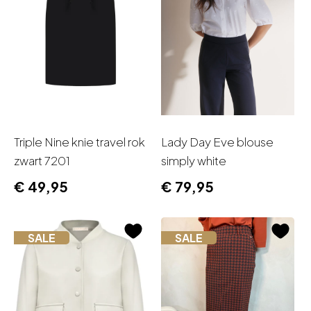
Triple Nine knie travel rok
Lady Day Eve blouse
zwart 7201
simply white
€
49,95
€
79,95
SALE
SALE