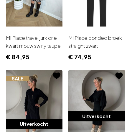
Mi Piace travel jurk drie
Mi Piace bonded broek
kwart mouw swirly taupe
straight zwart
€
84,95
€
74,95
SALE
Uitverkocht
Uitverkocht