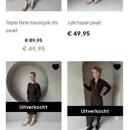
Triple Nine travel jurk rits
Jurk hazel zwart
zwart
€
49,95
Oorspronkelijke
Huidige
€
89,95
prijs
prijs
€
49,95
was:
is:
€ 89,95.
€ 49,95.
Uitverkocht
Uitverkocht