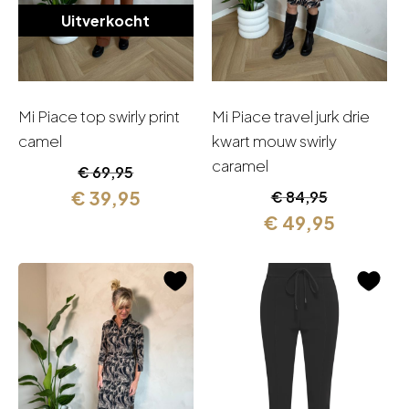
Uitverkocht
Mi Piace top swirly print
Mi Piace travel jurk drie
camel
kwart mouw swirly
caramel
Oorspronkelijke
Huidige
€
69,95
prijs
prijs
€
39,95
Oorspronkelijk
Huidige
€
84,95
was:
is:
prijs
prijs
€
49,95
€ 69,95.
€ 39,95.
was:
is:
€ 84,95.
€ 49,95.