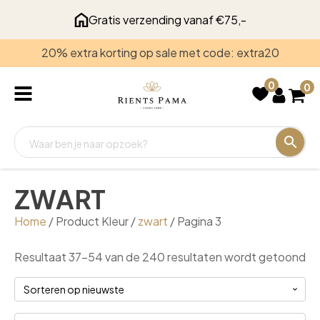
Gratis verzending vanaf €75,-
20% extra korting op sale met code: extra20
Recent
bekeken
0
0
ZWART
Home
/ Product Kleur /
zwart
/ Pagina 3
Ge
Resultaat 37–54 van de 240 resultaten wordt getoond
op
ni