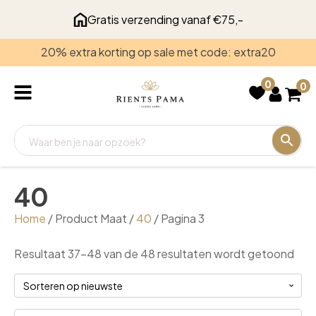
Gratis verzending vanaf €75,-
20% extra korting op sale met code: extra20
Recent
bekeken
0
0
40
Home
/ Product Maat /
40
/ Pagina 3
Ges
Resultaat 37–48 van de 48 resultaten wordt getoond
op
nie