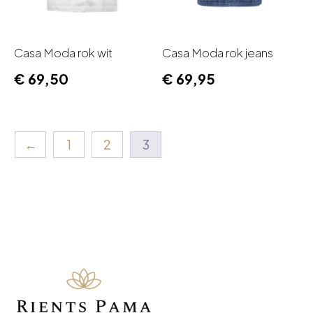
Casa Moda rok wit
Casa Moda rok jeans
€
69,50
€
69,95
←
1
2
3