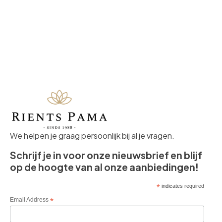
€ 64,95.
€ 34,95.
We helpen je graag persoonlijk bij al je vragen.
Schrijf je in voor onze nieuwsbrief en blijf
op de hoogte van al onze aanbiedingen!
*
indicates required
Email Address
*