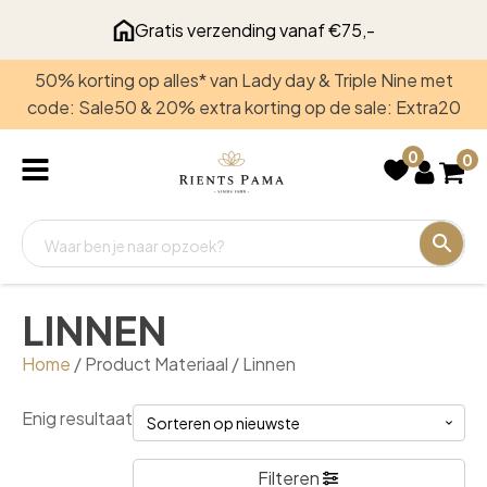
Gratis verzending vanaf €75,-
50% korting op alles* van Lady day & Triple Nine met
Recent
code: Sale50 & 20% extra korting op de sale: Extra20
bekeken
0
0
LINNEN
Home
/ Product Materiaal / Linnen
Enig resultaat
Filteren