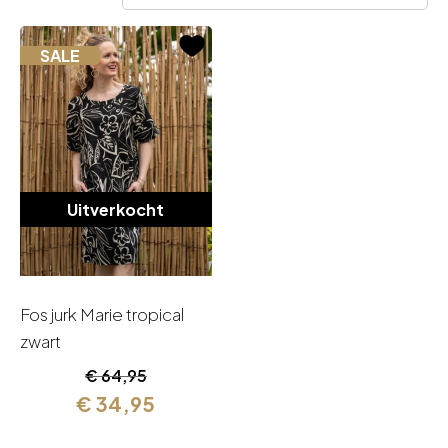
SALE
Uitverkocht
Fos jurk Marie tropical
zwart
Oorspronkelijke
Huidige
€
64,95
prijs
prijs
€
34,95
was:
is: