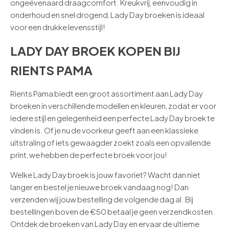
ongeëvenaard draagcomfort. Kreukvrij, eenvoudig in
onderhoud en snel drogend, Lady Day broeken is ideaal
voor een drukke levensstijl!
LADY DAY BROEK KOPEN BIJ
RIENTS PAMA
Rients Pama biedt een groot assortiment aan Lady Day
broeken in verschillende modellen en kleuren, zodat er voor
iedere stijl en gelegenheid een perfecte Lady Day broek te
vinden is. Of je nu de voorkeur geeft aan een klassieke
uitstraling of iets gewaagder zoekt zoals een opvallende
print, we hebben de perfecte broek voor jou!
Welke Lady Day broek is jouw favoriet? Wacht dan niet
langer en bestel je nieuwe broek vandaag nog! Dan
verzenden wij jouw bestelling de volgende dag al. Bij
bestellingen boven de €50 betaal je geen verzendkosten.
Ontdek de broeken van Lady Day en ervaar de ultieme