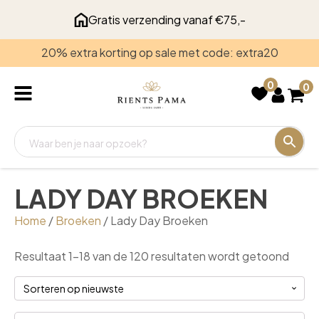
Gratis verzending vanaf €75,-
20% extra korting op sale met code: extra20
Recent
bekeken
0
0
LADY DAY BROEKEN
Home
/
Broeken
/ Lady Day Broeken
Geso
Resultaat 1–18 van de 120 resultaten wordt getoond
op
nieu