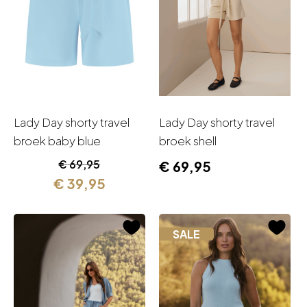
Lady Day shorty travel
Lady Day shorty travel
broek baby blue
broek shell
Oorspronkelijke
Huidige
€
69,95
€
69,95
prijs
prijs
€
39,95
was:
is:
€ 69,95.
€ 39,95.
SALE