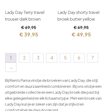
Lady Day Terry travel
Lady Day shorty travel
trouser dark brown
broek butter yellow
Oorspronkelijke
Huidige
Oorspronkelijk
Huidige
€
69,95
€
69,95
prijs
prijs
prijs
prijs
€
39,95
€
49,95
was:
is:
was:
is:
€ 69,95.
€ 39,95.
€ 69,95.
€ 49,95.
1
2
3
4
5
6
7
→
Bij
Rients
Pama vind je de broeken van Lady Day, die stijl,
comfort en duurzaamheid combineren. Bij ons vind je een
uitgebreide collectie en een Lady Day broek die past bij
elke gelegenheid en elk lichaamstype
.
Met een broek van
Lady Day kun je er zeker van zijn dat je stijlvol en
comfortabel de dag doorkomt.