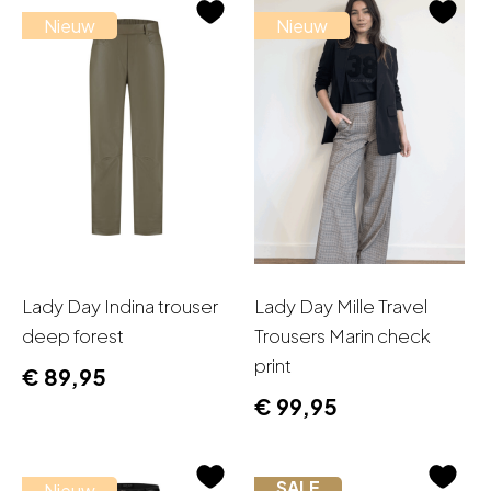
Nieuw
Nieuw
Lady Day Indina trouser
Lady Day Mille Travel
deep forest
Trousers Marin check
print
€
89,95
€
99,95
SALE
Nieuw