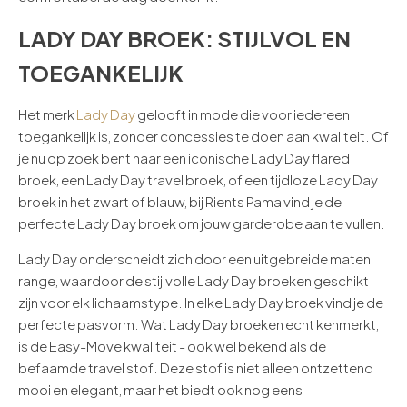
LADY DAY BROEK: STIJLVOL EN
TOEGANKELIJK
Het merk
Lady Day
gelooft in mode die voor iedereen
toegankelijk is, zonder concessies te doen aan kwaliteit. Of
je nu op zoek bent naar een iconische Lady Day flared
broek, een Lady Day travel broek, of een tijdloze Lady Day
broek in het zwart of blauw, bij Rients Pama vind je de
perfecte Lady Day broek om jouw garderobe aan te vullen.
Lady Day onderscheidt zich door een uitgebreide maten
range, waardoor de stijlvolle Lady Day broeken geschikt
zijn voor elk lichaamstype. In elke Lady Day broek vind je de
perfecte pasvorm. Wat Lady Day broeken echt kenmerkt,
is de Easy-Move kwaliteit - ook wel bekend als de
befaamde travel stof. Deze stof is niet alleen ontzettend
mooi en elegant, maar het biedt ook nog eens