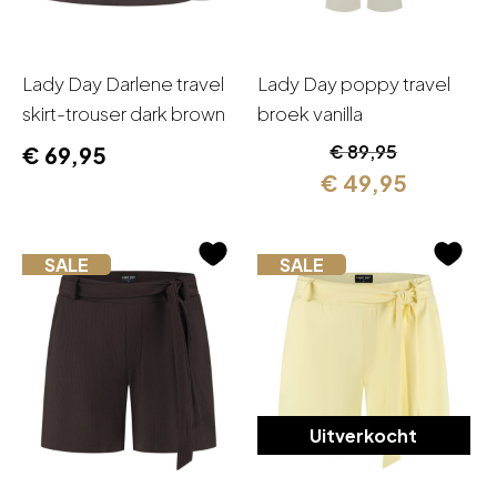
Lady Day Darlene travel
Lady Day poppy travel
skirt-trouser dark brown
broek vanilla
Oorspronkelijk
Huidige
€
89,95
€
69,95
prijs
prijs
€
49,95
was:
is:
€ 89,95.
€ 49,95.
SALE
SALE
Uitverkocht