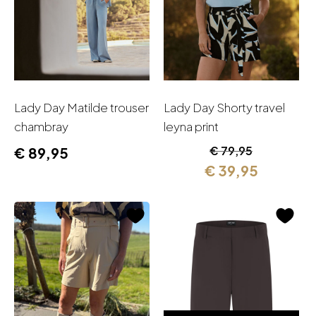
Lady Day Matilde trouser
Lady Day Shorty travel
chambray
leyna print
Oorspronkelijk
Huidige
€
79,95
€
89,95
prijs
prijs
€
39,95
was:
is:
€ 79,95.
€ 39,95.