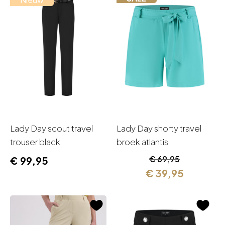
Lady Day scout travel
Lady Day shorty travel
trouser black
broek atlantis
Oorspronkelijk
Huidige
€
69,95
€
99,95
prijs
prijs
€
39,95
was:
is:
€ 69,95.
€ 39,95.