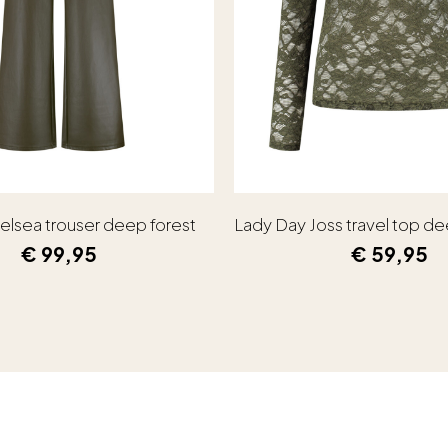
elsea trouser deep forest
Lady Day Joss travel top de
€
99,95
€
59,95