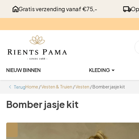
Gratis verzending vanaf €75,-
Op
NIEUW BINNEN
KLEDING
Home
/
Vesten & Truien
/
Vesten
/ Bomber jasje kit
Terug
Bomber jasje kit
🔍