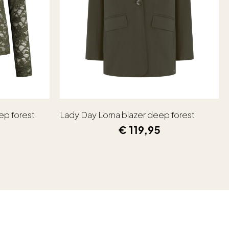
ep forest
Lady Day Lorna blazer deep forest
€
119,95