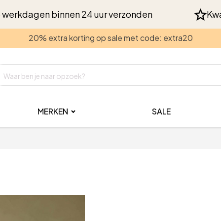
 werkdagen binnen 24 uur verzonden
Kwa
20% extra korting op sale met code: extra20
MERKEN
SALE