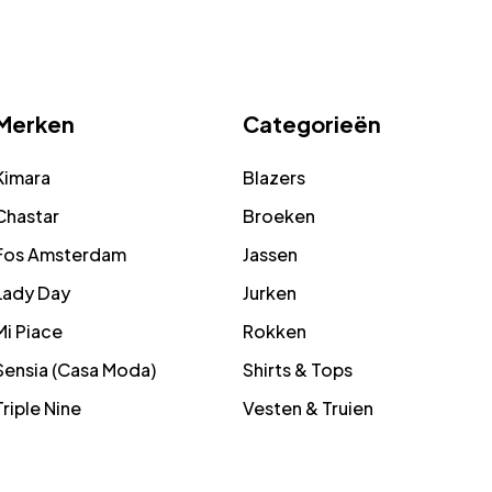
Merken
Categorieën
Kimara
Blazers
Chastar
Broeken
Fos Amsterdam
Jassen
Lady Day
Jurken
Mi Piace
Rokken
Sensia (Casa Moda)
Shirts & Tops
Triple Nine
Vesten & Truien