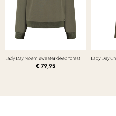
Lady Day Noemi sweater deep forest
Lady Day Ch
€
79,95