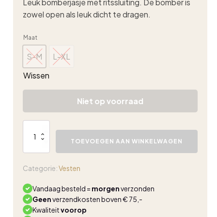
Leuk bomberjasje met ritssluiting. De bomber is
zowel open als leuk dicht te dragen.
Maat
S-M
L-XL
S-M
L-XL
Wissen
Niet op voorraad
Bomber
jasje
TOEVOEGEN AAN WINKELWAGEN
kit
aantal
Categorie:
Vesten
Vandaag besteld =
morgen
verzonden
Geen
verzendkosten boven € 75,-
Kwaliteit
voorop