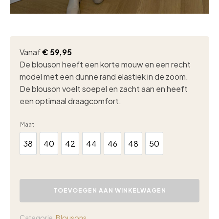
Vanaf
€
59,95
De blouson heeft een korte mouw en een recht
model met een dunne rand elastiek in de zoom.
De blouson voelt soepel en zacht aan en heeft
een optimaal draagcomfort.
Maat
38
40
42
44
46
48
50
38
40
42
44
46
48
50
Casa
Moda
TOEVOEGEN AAN WINKELWAGEN
blouson
offwhite
aantal
Categorie:
Blousons