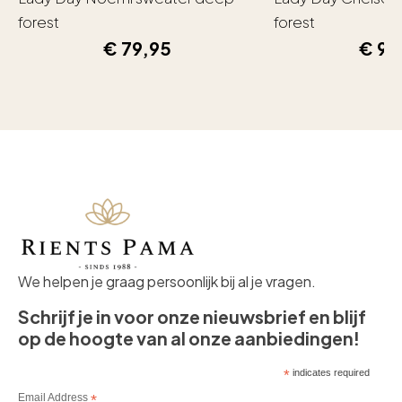
forest
forest
€
79,95
€
99
We helpen je graag persoonlijk bij al je vragen.
Schrijf je in voor onze nieuwsbrief en blijf
op de hoogte van al onze aanbiedingen!
*
indicates required
Email Address
*