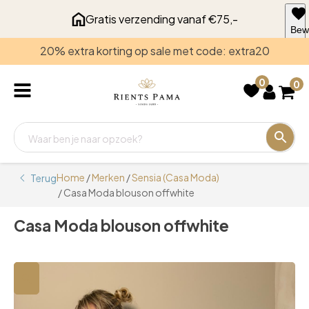
Gratis verzending vanaf €75,-
Bew
voo
20% extra korting op sale met code: extra20
late
0
0
Home
/
Merken
/
Sensia (Casa Moda)
Terug
/ Casa Moda blouson offwhite
Casa Moda blouson offwhite
🔍