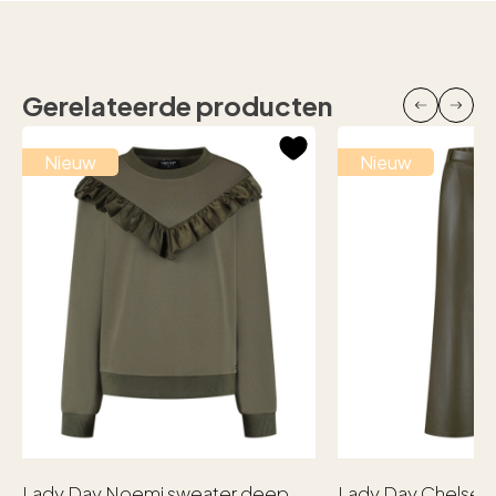
Gerelateerde producten
Nieuw
Nieuw
Lady Day Noemi sweater deep
Lady Day Chelsea