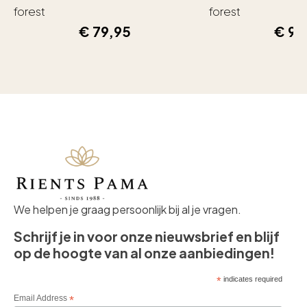
forest
forest
€
79,95
€
99
We helpen je graag persoonlijk bij al je vragen.
Schrijf je in voor onze nieuwsbrief en blijf
op de hoogte van al onze aanbiedingen!
*
indicates required
Email Address
*