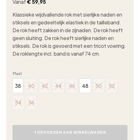
Vanaf
€
59,95
Klassieke wijdvallende rok met sierlijke naden en
stiksels en gedeeltelijk elastiek in de tailleband.
De rok heeft zakken in de zijnaden. De rok heeft
geen sluiting. De rok heeft sierlijke naden en
stiksels. De rok is gevoerd met een tricot voering.
De roklengte incl. band is vanaf 74 cm.
Maat
38
40
42
44
46
48
50
52
38
40
42
44
46
48
50
52
54
56
54
56
Casa
Moda
TOEVOEGEN AAN WINKELWAGEN
klokkende