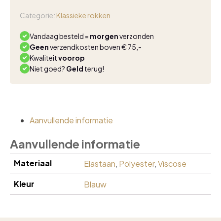
rok
elastiek
Categorie:
Klassieke rokken
marine
aantal
Vandaag besteld =
morgen
verzonden
Geen
verzendkosten boven € 75,-
Kwaliteit
voorop
Niet goed?
Geld
terug!
Aanvullende informatie
Aanvullende informatie
Materiaal
Elastaan
,
Polyester
,
Viscose
Kleur
Blauw