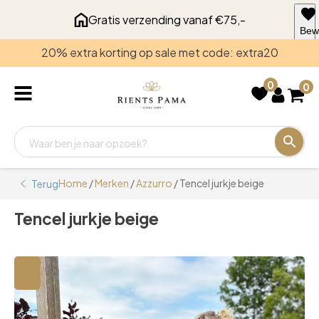
Gratis verzending vanaf €75,-
Bew
voo
20% extra korting op sale met code: extra20
late
0
0
Home
/
Merken
/
Azzurro
/ Tencel jurkje beige
Terug
Tencel jurkje beige
🔍