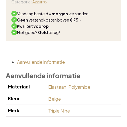
Categorie:
Azzurro
Vandaag besteld =
morgen
verzonden
Geen
verzendkosten boven € 75,-
Kwaliteit
voorop
Niet goed?
Geld
terug!
Aanvullende informatie
Aanvullende informatie
Materiaal
Elastaan
,
Polyamide
Kleur
Beige
Merk
Triple Nine