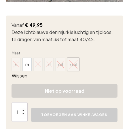
Vanaf
€
49,95
Deze lichtblauwe denimjurk is luchtig en tijdloos,
te dragen van maat 38 tot maat 40/42.
Maat
s
m
l
xl
xxl
xxxl
s
m
l
xl
xxl
xxxl
Wissen
Niet op voorraad
Tencel
jurkje
TOEVOEGEN AAN WINKELWAGEN
beige
aantal