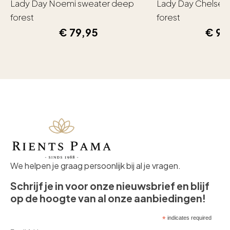
Lady Day Noemi sweater deep
Lady Day Chelsea
forest
forest
€
79,95
€
99
We helpen je graag persoonlijk bij al je vragen.
Schrijf je in voor onze nieuwsbrief en blijf
op de hoogte van al onze aanbiedingen!
*
indicates required