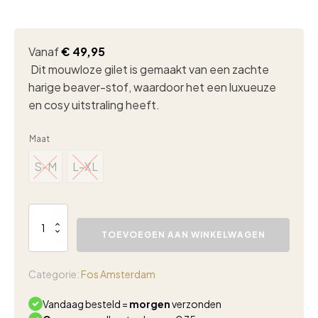
Vanaf
€
49,95
Dit mouwloze gilet is gemaakt van een zachte
harige beaver-stof, waardoor het een luxueuze
en cosy uitstraling heeft.
Maat
S-M
L-XL
S-M
L-XL
Fos
gilet
TOEVOEGEN AAN WINKELWAGEN
Margriet
beaver
camel
Categorie:
Fos Amsterdam
aantal
Vandaag besteld =
morgen
verzonden