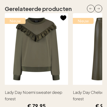
Gerelateerde producten
Nieuw
Nieuw
Lady Day Noemi sweater deep
Lady Day Chelsea
forest
forest
€
79,95
€
99