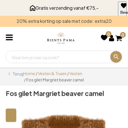
Gratis verzending vanaf €75,-
Bew
voo
20% extra korting op sale met code: extra20
late
0
0
Home
/
Vesten & Truien
/
Vesten
Terug
/ Fos gilet Margriet beaver camel
Fos gilet Margriet beaver camel
🔍