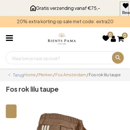
Gratis verzending vanaf €75,-
Bew
voo
20% extra korting op sale met code: extra20
late
0
0
Home
/
Merken
/
Fos Amsterdam
/ Fos rok lilu taupe
Terug
Fos rok lilu taupe
🔍