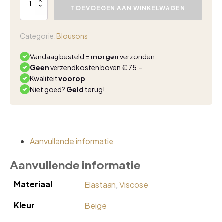
rok
TOEVOEGEN AAN WINKELWAGEN
lilu
taupe
aantal
Categorie:
Blousons
Vandaag besteld =
morgen
verzonden
Geen
verzendkosten boven € 75,-
Kwaliteit
voorop
Niet goed?
Geld
terug!
Aanvullende informatie
Aanvullende informatie
Materiaal
Elastaan
,
Viscose
Kleur
Beige