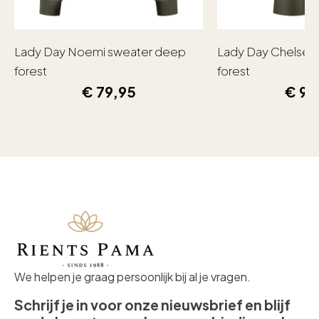
Lady Day Noemi sweater deep
Lady Day Chelsea
forest
forest
€
79,95
€
99
We helpen je graag persoonlijk bij al je vragen.
Schrijf je in voor onze nieuwsbrief en blijf