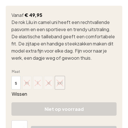
Vanaf
€
49,95
De rok Lilu in camel uni heeft een rechtvallende
pasvorm en een sportieve en trendy uitstraling.
De elastische tailleband geeft een comfortabele
fit. De zijtape en handige steekzakken maken dit
model extra fijn voor elke dag. Fijn voor naar je
werk, een dagje weg of gewoon thuis.
Maat
s
m
l
xl
xxl
s
m
l
xl
xxl
Wissen
Niet op voorraad
Fos