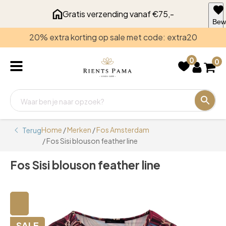
Gratis verzending vanaf €75,-
Bew
voo
20% extra korting op sale met code: extra20
late
0
0
Home
/
Merken
/
Fos Amsterdam
Terug
/ Fos Sisi blouson feather line
Fos Sisi blouson feather line
🔍
SALE