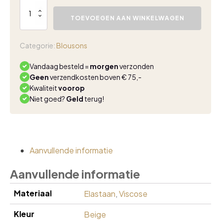
Fos
Sisi
TOEVOEGEN AAN WINKELWAGEN
blouson
feather
line
Categorie:
Blousons
aantal
Vandaag besteld =
morgen
verzonden
Geen
verzendkosten boven € 75,-
Kwaliteit
voorop
Niet goed?
Geld
terug!
Aanvullende informatie
Aanvullende informatie
Materiaal
Elastaan
,
Viscose
Kleur
Beige