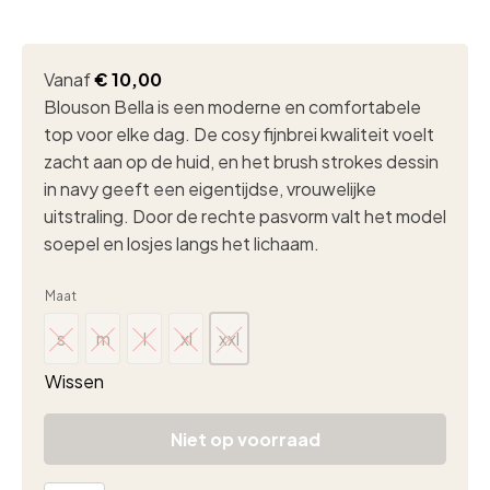
Vanaf
€
10,00
Blouson Bella is een moderne en comfortabele
top voor elke dag. De cosy fijnbrei kwaliteit voelt
zacht aan op de huid, en het brush strokes dessin
in navy geeft een eigentijdse, vrouwelijke
uitstraling. Door de rechte pasvorm valt het model
soepel en losjes langs het lichaam.
Maat
s
m
l
xl
xxl
s
m
l
xl
xxl
Wissen
Niet op voorraad