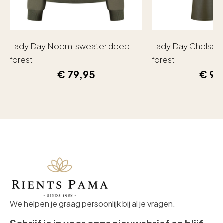
Lady Day Noemi sweater deep
Lady Day Chelsea
forest
forest
€
79,95
€
99
We helpen je graag persoonlijk bij al je vragen.
Schrijf je in voor onze nieuwsbrief en blijf