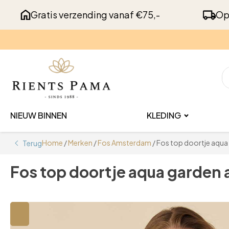
Gratis verzending vanaf €75,-
Op
NIEUW BINNEN
KLEDING
Home
/
Merken
/
Fos Amsterdam
/ Fos top doortje aqu
Terug
Fos top doortje aqua garden
🔍