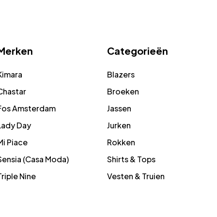
Merken
Categorieën
Kimara
Blazers
Chastar
Broeken
Fos Amsterdam
Jassen
Lady Day
Jurken
Mi Piace
Rokken
Sensia (Casa Moda)
Shirts & Tops
Triple Nine
Vesten & Truien