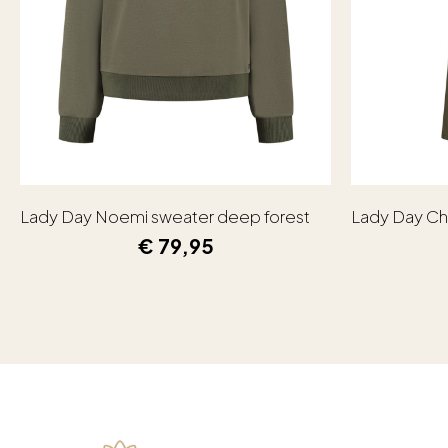
Lady Day Noemi sweater deep forest
Lady Day Ch
€
79,95