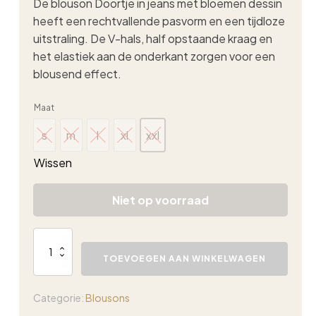
De blouson Doortje in jeans met bloemen dessin
heeft een rechtvallende pasvorm en een tijdloze
uitstraling. De V-hals, half opstaande kraag en
het elastiek aan de onderkant zorgen voor een
blousend effect.
Maat
s
m
l
xl
xxl
s
m
l
xl
xxl
Wissen
Niet op voorraad
Fos
top
TOEVOEGEN AAN WINKELWAGEN
doortje
aqua
garden
Categorie:
Blousons
army