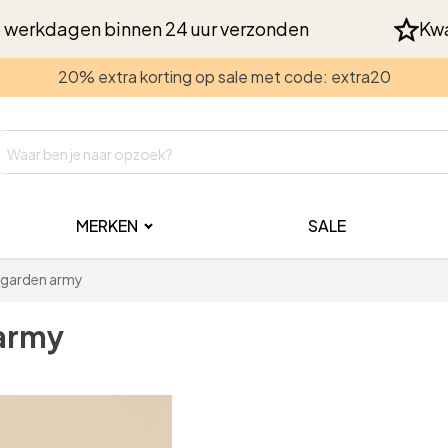
 werkdagen binnen 24 uur verzonden
Kwa
20% extra korting op sale met code: extra20
MERKEN
SALE
a garden army
 army