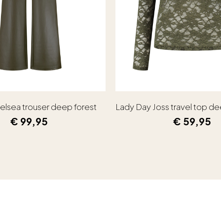
elsea trouser deep forest
Lady Day Joss travel top de
€
99,95
€
59,95