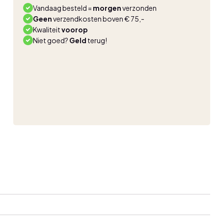
aantal
Vandaag besteld =
morgen
verzonden
Geen
verzendkosten boven € 75,-
Kwaliteit
voorop
Niet goed?
Geld
terug!