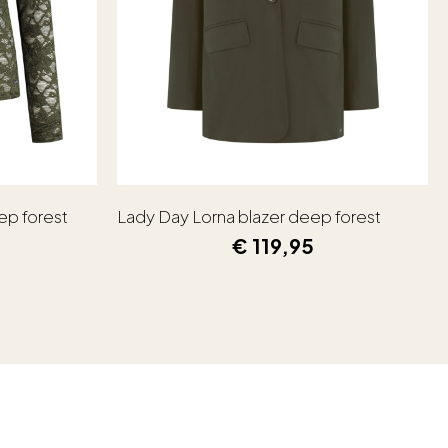
ep forest
Lady Day Lorna blazer deep forest
€
119,95