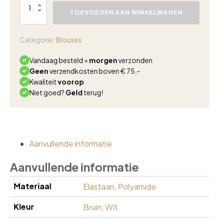
blouse
TOEVOEGEN AAN WINKELWAGEN
taupe
camel
aantal
Categorie:
Blouses
Vandaag besteld =
morgen
verzonden
Geen
verzendkosten boven € 75,-
Kwaliteit
voorop
Niet goed?
Geld
terug!
Aanvullende informatie
Aanvullende informatie
Materiaal
Elastaan
,
Polyamide
Kleur
Bruin
,
Wit