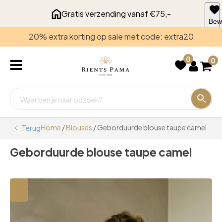
Gratis verzending vanaf €75,-
Bew
voo
20% extra korting op sale met code: extra20
late
0
0
Home
/
Blouses
/ Geborduurde blouse taupe camel
Terug
Geborduurde blouse taupe camel
🔍