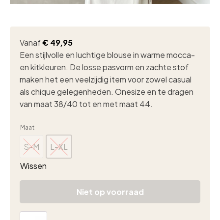
Vanaf
€
49,95
Een stijlvolle en luchtige blouse in warme mocca-
en kitkleuren. De losse pasvorm en zachte stof
maken het een veelzijdig item voor zowel casual
als chique gelegenheden. Onesize en te dragen
van maat 38/40 tot en met maat 44.
Maat
S-M
L-XL
S-M
L-XL
Wissen
Niet op voorraad
Geborduurde