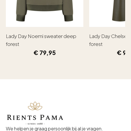
Lady Day Noemi sweater deep
Lady Day Chelsea
forest
forest
€
79,95
€
99
We helpen je graag persoonlijk bij al je vragen.