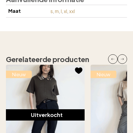
Maat
s
,
m
,
l
,
xl
,
xxl
Gerelateerde producten
Nieuw
Nieuw
Uitverkocht