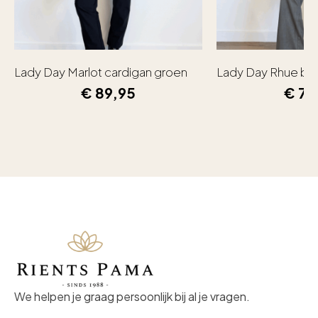
Lady Day Marlot cardigan groen
Lady Day Rhue bl
€
89,95
€
79
We helpen je graag persoonlijk bij al je vragen.