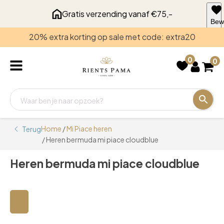
Gratis verzending vanaf €75,-
Bew
voo
20% extra korting op sale met code: extra20
late
0
0
Home
/
Mi Piace heren
Terug
/ Heren bermuda mi piace cloudblue
Heren bermuda mi piace cloudblue
🔍