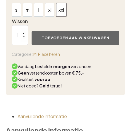
s
m
l
xl
xxl
s
m
l
xl
xxl
Wissen
Heren
bermuda
TOEVOEGEN AAN WINKELWAGEN
mi
piace
cloudblue
Categorie:
Mi Piace heren
aantal
Vandaag besteld =
morgen
verzonden
Geen
verzendkosten boven € 75,-
Kwaliteit
voorop
Niet goed?
Geld
terug!
Aanvullende informatie
Aanvullende informatie