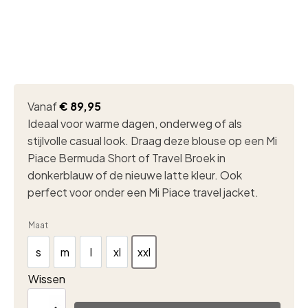
Vanaf
€
89,95
Ideaal voor warme dagen, onderweg of als
stijlvolle casual look. Draag deze blouse op een Mi
Piace Bermuda Short of Travel Broek in
donkerblauw of de nieuwe latte kleur. Ook
perfect voor onder een Mi Piace travel jacket.
Maat
s
m
l
xl
xxl
s
m
l
xl
xxl
Wissen
Heren