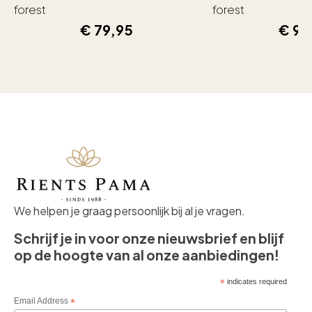
forest
forest
€
79,95
€
99
We helpen je graag persoonlijk bij al je vragen.
Schrijf je in voor onze nieuwsbrief en blijf
op de hoogte van al onze aanbiedingen!
*
indicates required
Email Address
*