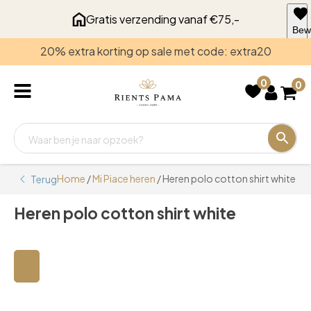
Gratis verzending vanaf €75,-
Bew
voo
20% extra korting op sale met code: extra20
late
0
0
Home
/
Mi Piace heren
/ Heren polo cotton shirt white
Terug
Heren polo cotton shirt white
🔍