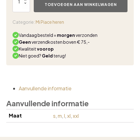
polo
TOEVOEGEN AAN WINKELWAGEN
cotton
shirt
white
Categorie:
Mi Piace heren
aantal
Vandaag besteld =
morgen
verzonden
Geen
verzendkosten boven € 75,-
Kwaliteit
voorop
Niet goed?
Geld
terug!
Aanvullende informatie
Aanvullende informatie
Maat
s
,
m
,
l
,
xl
,
xxl