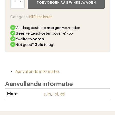
travel
TOEVOEGEN AAN WINKELWAGEN
chino
mi
piace
Categorie:
Mi Piace heren
navy
L32
Vandaag besteld =
morgen
verzonden
aantal
Geen
verzendkosten boven € 75,-
Kwaliteit
voorop
Niet goed?
Geld
terug!
Aanvullende informatie
Aanvullende informatie
Maat
s
,
m
,
l
,
xl
,
xxl