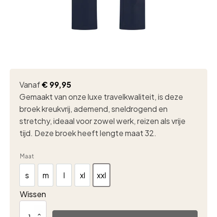
Vanaf
€
99,95
Gemaakt van onze luxe travelkwaliteit, is deze
broek kreukvrij, ademend, sneldrogend en
stretchy, ideaal voor zowel werk, reizen als vrije
tijd. Deze broek heeft lengte maat 32.
Maat
s
m
l
xl
xxl
s
m
l
xl
xxl
Wissen
Heren