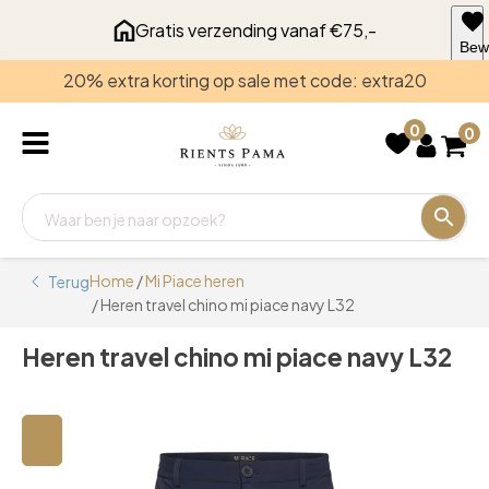
Gratis verzending vanaf €75,-
Bew
voo
20% extra korting op sale met code: extra20
late
0
0
Home
/
Mi Piace heren
Terug
/ Heren travel chino mi piace navy L32
Heren travel chino mi piace navy L32
🔍