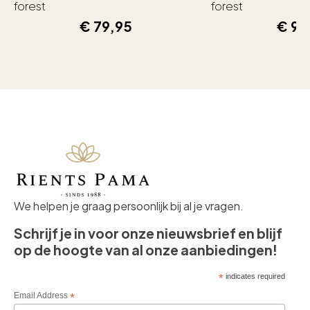
forest
forest
€
79,95
€
99
We helpen je graag persoonlijk bij al je vragen.
Schrijf je in voor onze nieuwsbrief en blijf
op de hoogte van al onze aanbiedingen!
*
indicates required
Email Address
*