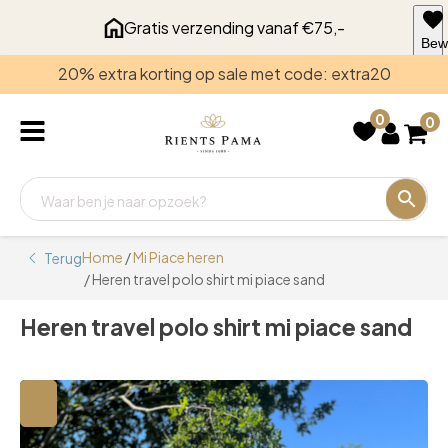
Gratis verzending vanaf €75,-
Bew
voo
20% extra korting op sale met code: extra20
late
0
0
Home
/
Mi Piace heren
Terug
/ Heren travel polo shirt mi piace sand
Heren travel polo shirt mi piace sand
🔍