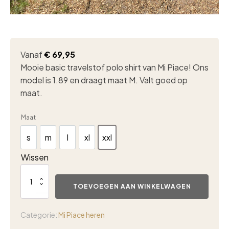
Vanaf
€
69,95
Mooie basic travelstof polo shirt van Mi Piace! Ons
model is 1.89 en draagt maat M. Valt goed op
maat.
Maat
s
m
l
xl
xxl
s
m
l
xl
xxl
Wissen
Heren
travel
TOEVOEGEN AAN WINKELWAGEN
polo
shirt
mi
Categorie:
Mi Piace heren
piace