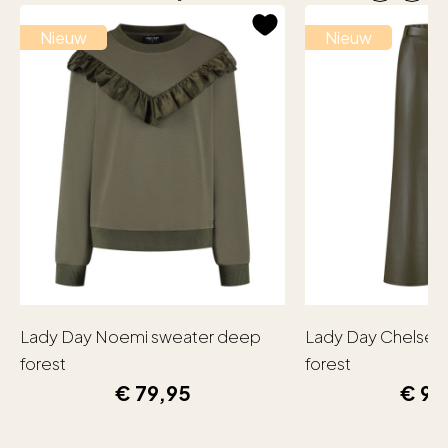
Nieuw
Nieuw
Lady Day Noemi sweater deep
Lady Day Chelsea
forest
forest
€
79,95
€
99