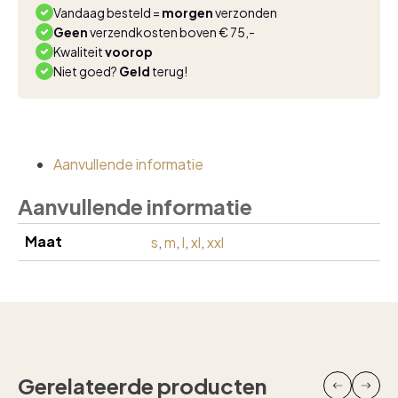
sand
Vandaag besteld =
morgen
verzonden
aantal
Geen
verzendkosten boven € 75,-
Kwaliteit
voorop
Niet goed?
Geld
terug!
Aanvullende informatie
Aanvullende informatie
Maat
s
,
m
,
l
,
xl
,
xxl
Gerelateerde producten