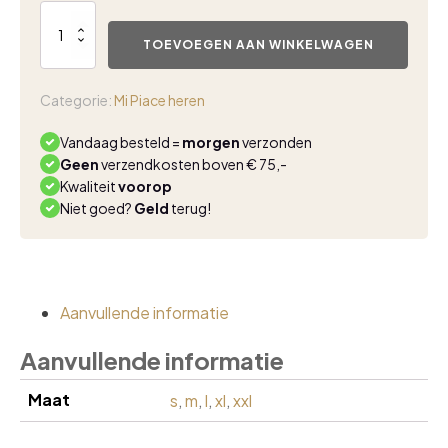
Heren
travel
TOEVOEGEN AAN WINKELWAGEN
polo
shirt
v-
Categorie:
Mi Piace heren
neck
mi
Vandaag besteld =
morgen
verzonden
piace
Geen
verzendkosten boven € 75,-
dark
Kwaliteit
voorop
blue
Niet goed?
Geld
terug!
aantal
Aanvullende informatie
Aanvullende informatie
Maat
s
,
m
,
l
,
xl
,
xxl