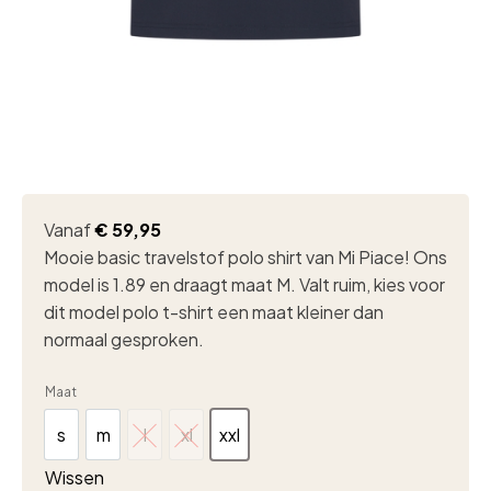
Vanaf
€
59,95
Mooie basic travelstof polo shirt van Mi Piace! Ons
model is 1.89 en draagt maat M. Valt ruim, kies voor
dit model polo t-shirt een maat kleiner dan
normaal gesproken.
Maat
s
m
l
xl
xxl
s
m
l
xl
xxl
Wissen