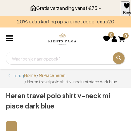
Gratis verzending vanaf €75,-
Bew
voo
20% extra korting op sale met code: extra20
late
0
0
Home
/
Mi Piace heren
Terug
/ Heren travel polo shirt v-neck mi piace dark blue
Heren travel polo shirt v-neck mi
piace dark blue
🔍