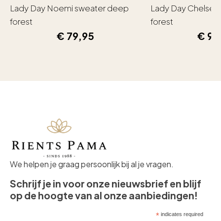
Lady Day Noemi sweater deep
Lady Day Chelsea
forest
forest
€
79,95
€
99
We helpen je graag persoonlijk bij al je vragen.
Schrijf je in voor onze nieuwsbrief en blijf
op de hoogte van al onze aanbiedingen!
*
indicates required