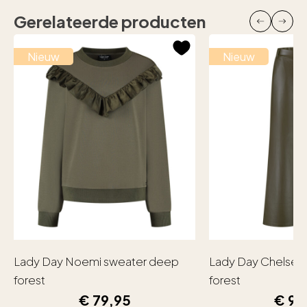
Gerelateerde producten
Nieuw
Nieuw
Lady Day Noemi sweater deep
Lady Day Chelsea
forest
forest
€
79,95
€
99