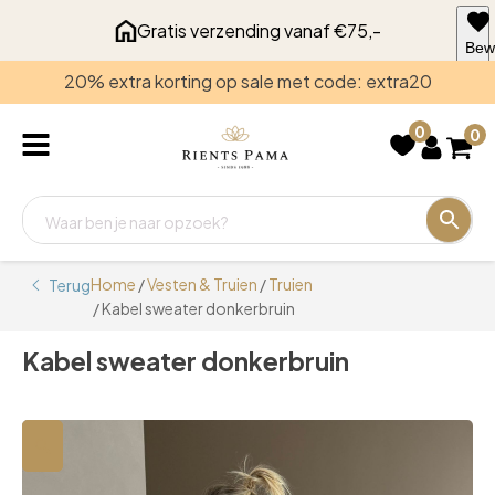
Gratis verzending vanaf €75,-
Bew
voo
20% extra korting op sale met code: extra20
late
0
0
Home
/
Vesten & Truien
/
Truien
Terug
/ Kabel sweater donkerbruin
Kabel sweater donkerbruin
🔍