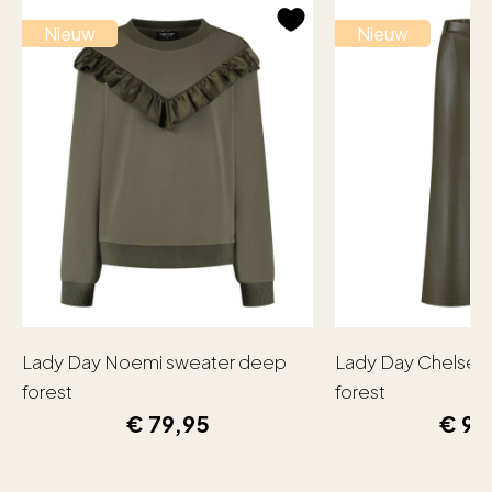
Nieuw
Nieuw
Lady Day Noemi sweater deep
Lady Day Chelsea
forest
forest
€
79,95
€
99