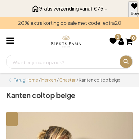
Gratis verzending vanaf €75,-
Bew
voo
20% extra korting op sale met code: extra20
late
0
0
Home
/
Merken
/
Chastar
/ Kanten coltop beige
Terug
Kanten coltop beige
🔍