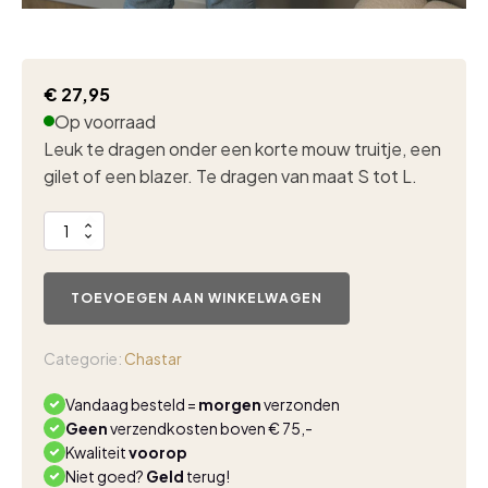
€
27,95
Op voorraad
Leuk te dragen onder een korte mouw truitje, een
gilet of een blazer. Te dragen van maat S tot L.
Kanten
coltop
beige
aantal
TOEVOEGEN AAN WINKELWAGEN
Categorie:
Chastar
Vandaag besteld =
morgen
verzonden
Geen
verzendkosten boven € 75,-
Kwaliteit
voorop
Niet goed?
Geld
terug!