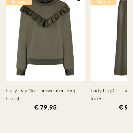
Nieuw
Nieuw
Lady Day Noemi sweater deep
Lady Day Chelsea
forest
forest
€
79,95
€
99