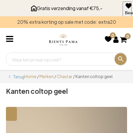
Gratis verzending vanaf €75,-
Bew
voo
20% extra korting op sale met code: extra20
late
0
0
Home
/
Merken
/
Chastar
/ Kanten coltop geel
Terug
Kanten coltop geel
🔍