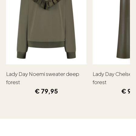
Lady Day Noemi sweater deep
Lady Day Chelsea
forest
forest
€
79,95
€
99