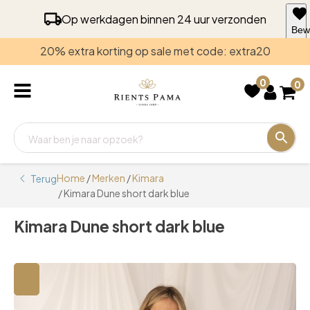
Op werkdagen binnen 24 uur verzonden
Bew
voo
20% extra korting op sale met code: extra20
late
0
0
Home
/
Merken
/
Kimara
Terug
/ Kimara Dune short dark blue
Kimara Dune short dark blue
🔍