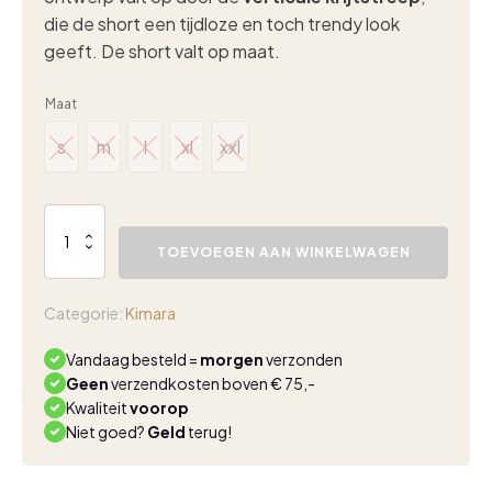
die de short een tijdloze en toch trendy look
geeft. De short valt op maat.
Maat
s
m
l
xl
xxl
s
m
l
xl
xxl
Kimara
Dune
TOEVOEGEN AAN WINKELWAGEN
short
dark
blue
Categorie:
Kimara
aantal
Vandaag besteld =
morgen
verzonden
Geen
verzendkosten boven € 75,-
Kwaliteit
voorop
Niet goed?
Geld
terug!