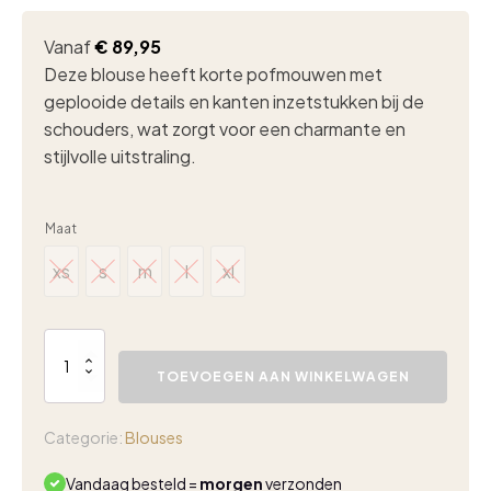
Vanaf
€
89,95
Deze blouse heeft korte pofmouwen met
geplooide details en kanten inzetstukken bij de
schouders, wat zorgt voor een charmante en
stijlvolle uitstraling.
Maat
xs
s
m
l
xl
xs
s
m
l
xl
Kimara
Janine
TOEVOEGEN AAN WINKELWAGEN
blouse
salt
aantal
Categorie:
Blouses
Vandaag besteld =
morgen
verzonden