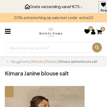
Gratis verzending vanaf €75,-
Bew
voo
20% extra korting op sale met code: extra20
late
0
0
Home
/
Merken
/
Kimara
/ Kimara Janine blouse salt
Terug
Kimara Janine blouse salt
🔍