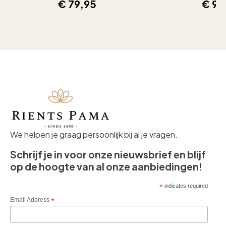
€
79,95
€
99
We helpen je graag persoonlijk bij al je vragen.
Schrijf je in voor onze nieuwsbrief en blijf
op de hoogte van al onze aanbiedingen!
*
indicates required
Email Address
*