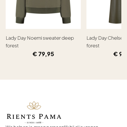
Lady Day Noemi sweater deep
Lady Day Chelsea
forest
forest
€
79,95
€
99