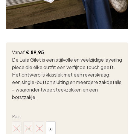
Vanaf
€
89,95
De Laila Gilet is een stijlvolle en veelzijdige layering
piece die elke outfit een verfijnde touch geeft.
Het ontwerp is klassiek met een reverskraag,
een single-button sluiting en meerdere zakdetails
– waaronder twee steekzakken en een
borstzakje.
Maat
s
m
l
xl
s
m
l
xl