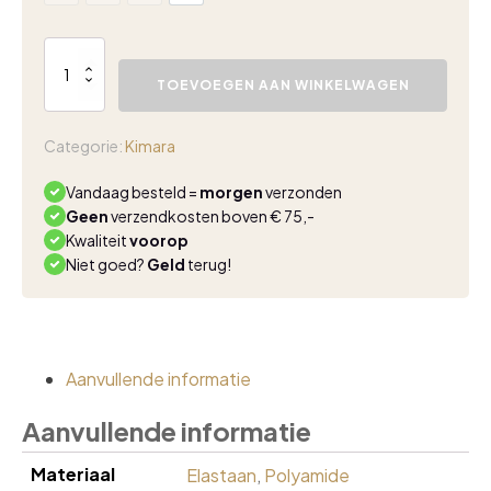
Kimara
Laila
TOEVOEGEN AAN WINKELWAGEN
gilet
cider
wood
Categorie:
Kimara
aantal
Vandaag besteld =
morgen
verzonden
Geen
verzendkosten boven € 75,-
Kwaliteit
voorop
Niet goed?
Geld
terug!
Aanvullende informatie
Aanvullende informatie
Materiaal
Elastaan
,
Polyamide