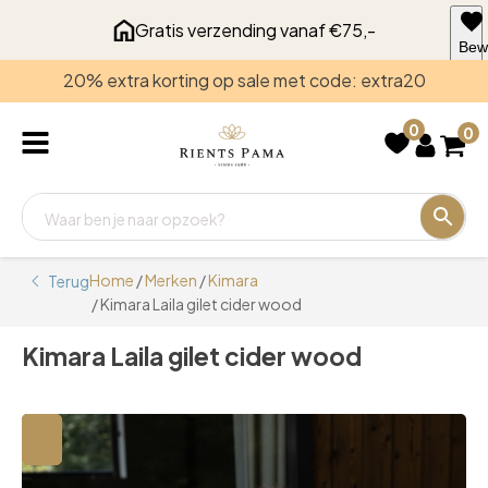
Gratis verzending vanaf €75,-
Bew
voo
20% extra korting op sale met code: extra20
late
0
0
Home
/
Merken
/
Kimara
Terug
/ Kimara Laila gilet cider wood
Kimara Laila gilet cider wood
🔍