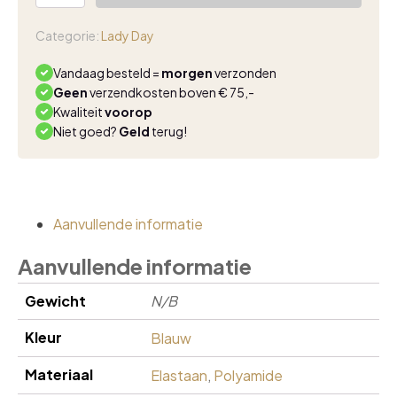
blouse
chambray
Categorie:
Lady Day
aantal
Vandaag besteld =
morgen
verzonden
Geen
verzendkosten boven € 75,-
Kwaliteit
voorop
Niet goed?
Geld
terug!
Aanvullende informatie
Aanvullende informatie
Gewicht
N/B
Kleur
Blauw
Materiaal
Elastaan
,
Polyamide