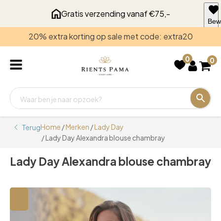
Gratis verzending vanaf €75,-
Bew
voo
20% extra korting op sale met code: extra20
late
0
0
Home
/
Merken
/
Lady Day
Terug
/ Lady Day Alexandra blouse chambray
Lady Day Alexandra blouse chambray
🔍