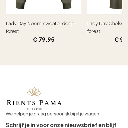
Lady Day Noemi sweater deep
Lady Day Chelsea
forest
forest
€
79,95
€
99
We helpen je graag persoonlijk bij al je vragen.
Schrijf je in voor onze nieuwsbrief en blijf