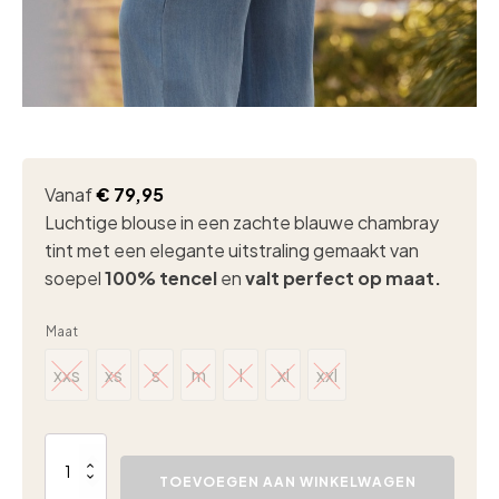
Vanaf
€
79,95
Luchtige blouse in een zachte blauwe chambray
tint met een elegante uitstraling gemaakt van
soepel
100% tencel
en
valt perfect op maat.
Maat
xxs
xs
s
m
l
xl
xxl
xxs
xs
s
m
l
xl
xxl
Lady
Day
TOEVOEGEN AAN WINKELWAGEN
Alexandra