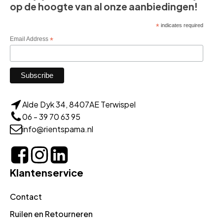
op de hoogte van al onze aanbiedingen!
*
indicates required
Email Address
*
Alde Dyk 34, 8407AE Terwispel
06 - 39 70 63 95
info@rientspama.nl
Klantenservice
Contact
Ruilen en Retourneren