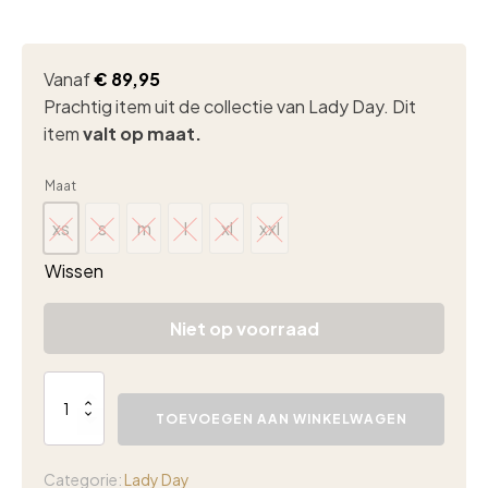
Vanaf
€
89,95
Prachtig item uit de collectie van Lady Day. Dit
item
valt op maat.
Maat
xs
s
m
l
xl
xxl
xs
s
m
l
xl
xxl
Wissen
Niet op voorraad
Lady
Day
TOEVOEGEN AAN WINKELWAGEN
Basel
gilet
sand
Categorie:
Lady Day