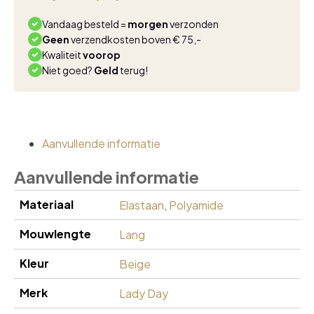
aantal
Vandaag besteld =
morgen
verzonden
Geen
verzendkosten boven € 75,-
Kwaliteit
voorop
Niet goed?
Geld
terug!
Aanvullende informatie
Aanvullende informatie
Materiaal
Elastaan
,
Polyamide
Mouwlengte
Lang
Kleur
Beige
Merk
Lady Day