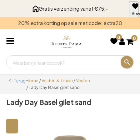
Gratis verzending vanaf €75,-
Bew
voo
20% extra korting op sale met code: extra20
late
0
0
Home
/
Vesten & Truien
/
Vesten
Terug
/ Lady Day Basel gilet sand
Lady Day Basel gilet sand
🔍