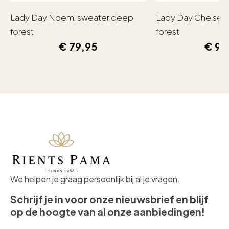
Lady Day Noemi sweater deep
Lady Day Chelsea
forest
forest
€
79,95
€
99
We helpen je graag persoonlijk bij al je vragen.
Schrijf je in voor onze nieuwsbrief en blijf
op de hoogte van al onze aanbiedingen!