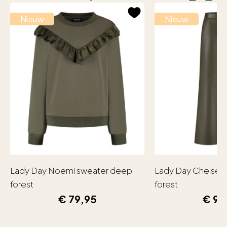
Nieuw
Nieuw
Lady Day Noemi sweater deep
Lady Day Chelsea
forest
forest
€
79,95
€
99