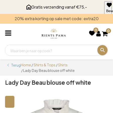
Gratis verzending vanaf €75,-
Bew
voo
20% extra korting op sale met code: extra20
late
0
0
Home
/
Shirts & Tops
/
Shirts
Terug
/ Lady Day Beau blouse off white
Lady Day Beau blouse off white
🔍