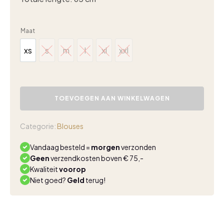
Maat
xs
s
m
l
xl
xxl
xs
s
m
l
xl
xxl
Lady
Day
TOEVOEGEN AAN WINKELWAGEN
Beau
blouse
off
Categorie:
Blouses
white
aantal
Vandaag besteld =
morgen
verzonden
Geen
verzendkosten boven € 75,-
Kwaliteit
voorop
Niet goed?
Geld
terug!