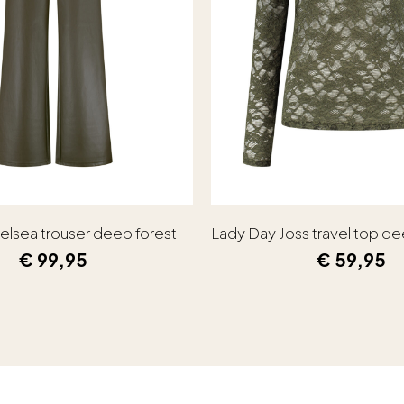
elsea trouser deep forest
Lady Day Joss travel top de
€
99,95
€
59,95