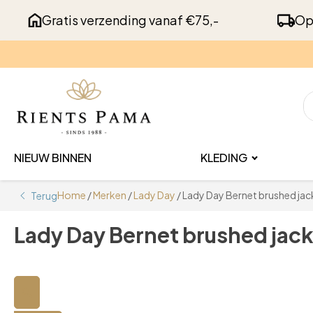
Gratis verzending vanaf €75,-
Op
NIEUW BINNEN
KLEDING
Home
/
Merken
/
Lady Day
/ Lady Day Bernet brushed jack
Terug
Lady Day Bernet brushed jack
🔍