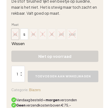
De stof 'brushed' lijkt een beetje op suedine,
maar is het niet. Het is stevig maar toch zacht en
rekbaar. Valt goed op maat.
Maat
xs
s
m
l
xl
xxl
xxxl
xs
s
m
l
xl
xxl
xxxl
Wissen
Niet op voorraad
Lady
Day
TOEVOEGEN AAN WINKELWAGEN
Bernet
brushed
jacket
Categorie:
Blazers
dark
olive
Vandaag besteld =
morgen
verzonden
aantal
Geen
verzendkosten boven € 75,-