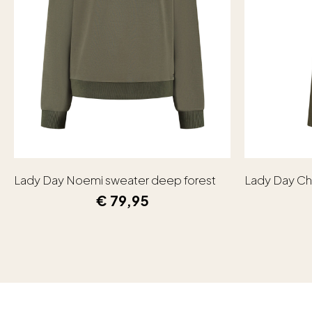
Lady Day Noemi sweater deep forest
Lady Day Ch
€
79,95