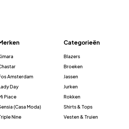
Merken
Categorieën
Kimara
Blazers
Chastar
Broeken
Fos Amsterdam
Jassen
Lady Day
Jurken
Mi Piace
Rokken
Sensia (Casa Moda)
Shirts & Tops
Triple Nine
Vesten & Truien