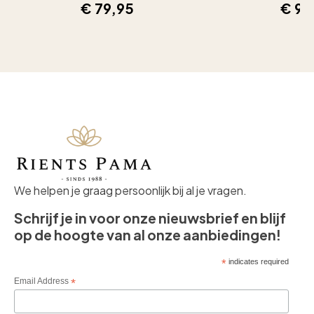
€
79,95
€
99
We helpen je graag persoonlijk bij al je vragen.
Schrijf je in voor onze nieuwsbrief en blijf
op de hoogte van al onze aanbiedingen!
*
indicates required
Email Address
*