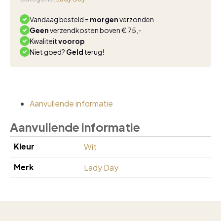
champagne
aantal
Vandaag besteld =
morgen
verzonden
Geen
verzendkosten boven € 75,-
Kwaliteit
voorop
Niet goed?
Geld
terug!
Aanvullende informatie
Aanvullende informatie
Kleur
Wit
Merk
Lady Day