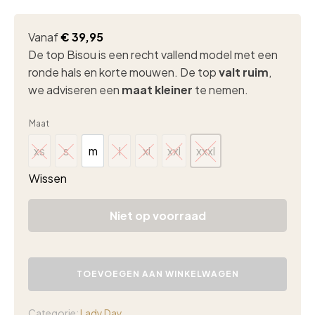
Vanaf
€
39,95
De top Bisou is een recht vallend model met een
ronde hals en korte mouwen. De top
valt ruim
,
we adviseren een
maat kleiner
te nemen.
Maat
xs
s
m
l
xl
xxl
xxxl
xs
s
m
l
xl
xxl
xxxl
Wissen
Niet op voorraad
Lady
Day
TOEVOEGEN AAN WINKELWAGEN
Bisou
t-
shirt
Categorie:
Lady Day