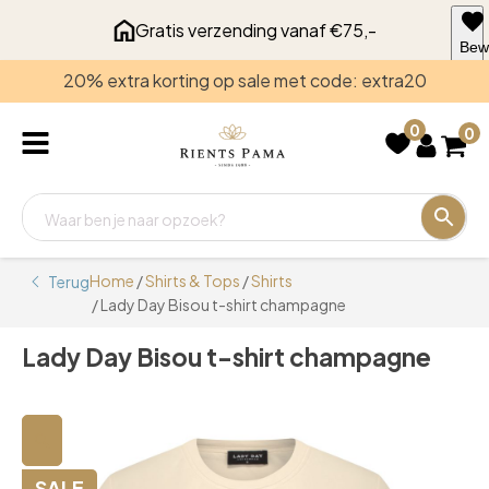
Gratis verzending vanaf €75,-
Bew
voo
20% extra korting op sale met code: extra20
late
0
0
Home
/
Shirts & Tops
/
Shirts
Terug
/ Lady Day Bisou t-shirt champagne
Lady Day Bisou t-shirt champagne
🔍
SALE