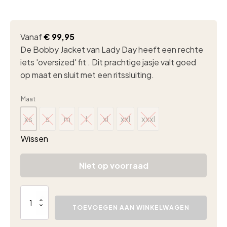
Vanaf
€
99,95
De Bobby Jacket van Lady Day heeft een rechte
iets 'oversized' fit . Dit prachtige jasje valt goed
op maat en sluit met een ritssluiting.
Maat
xs
s
m
l
xl
xxl
xxxl
xs
s
m
l
xl
xxl
xxxl
Wissen
Niet op voorraad
Lady
Day
TOEVOEGEN AAN WINKELWAGEN
Bobby
jacket