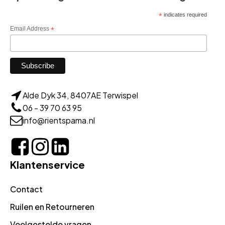
*
indicates required
Email Address
*
Alde Dyk 34, 8407AE Terwispel
06 - 39 70 63 95
info@rientspama.nl
Klantenservice
Contact
Ruilen en Retourneren
Veelgestelde vragen