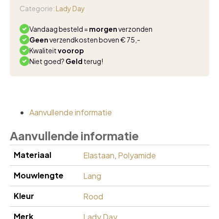
burgundy
Categorie:
Lady Day
aantal
Vandaag besteld =
morgen
verzonden
Geen
verzendkosten boven € 75,-
Kwaliteit
voorop
Niet goed?
Geld
terug!
Aanvullende informatie
Aanvullende informatie
Materiaal
Elastaan
,
Polyamide
Mouwlengte
Lang
Kleur
Rood
Merk
Lady Day