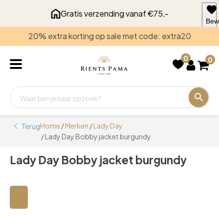
Gratis verzending vanaf €75,-
Bew
voo
20% extra korting op sale met code: extra20
late
0
0
Home
/
Merken
/
Lady Day
Terug
/ Lady Day Bobby jacket burgundy
Lady Day Bobby jacket burgundy
🔍