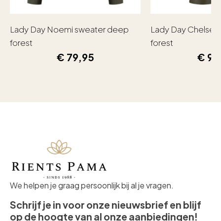
Lady Day Noemi sweater deep
Lady Day Chelsea
forest
forest
€
79,95
€
99
We helpen je graag persoonlijk bij al je vragen.
Schrijf je in voor onze nieuwsbrief en blijf
op de hoogte van al onze aanbiedingen!