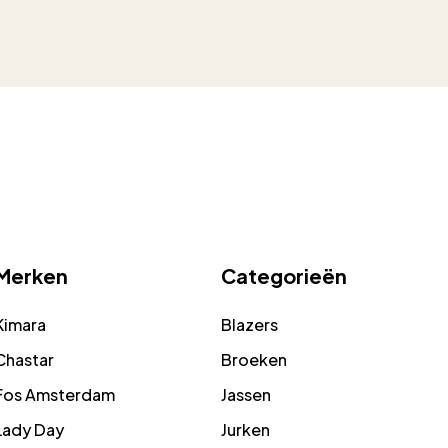
Merken
Categorieën
Kimara
Blazers
Chastar
Broeken
Fos Amsterdam
Jassen
Lady Day
Jurken