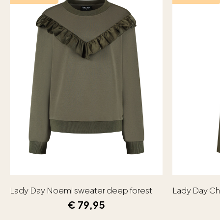
Lady Day Noemi sweater deep forest
Lady Day Ch
€
79,95