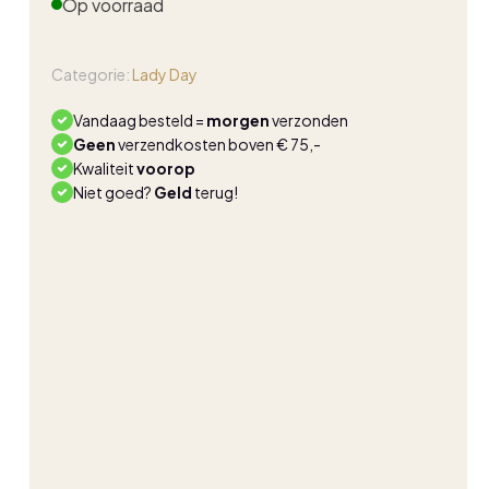
Op voorraad
Categorie:
Lady Day
Vandaag besteld =
morgen
verzonden
Geen
verzendkosten boven € 75,-
Kwaliteit
voorop
Niet goed?
Geld
terug!