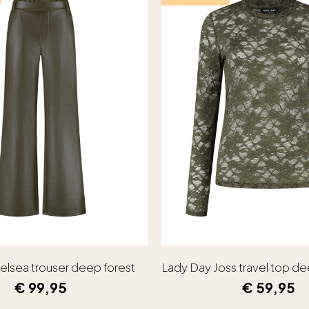
elsea trouser deep forest
Lady Day Joss travel top de
€
99,95
€
59,95