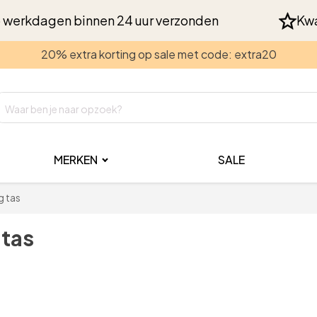
 werkdagen binnen 24 uur verzonden
Kwa
20% extra korting op sale met code: extra20
MERKEN
SALE
g tas
 tas