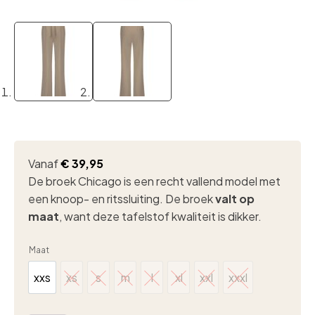
Vanaf
€
39,95
De broek Chicago is een recht vallend model met
een knoop- en ritssluiting. De broek
valt op
maat
, want deze tafelstof kwaliteit is dikker.
Maat
xxs
xs
s
m
l
xl
xxl
xxxl
xxs
xs
s
m
l
xl
xxl
xxxl