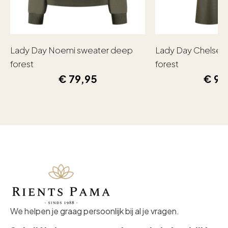
Lady Day Noemi sweater deep
Lady Day Chelsea
forest
forest
€
79,95
€
99
We helpen je graag persoonlijk bij al je vragen.