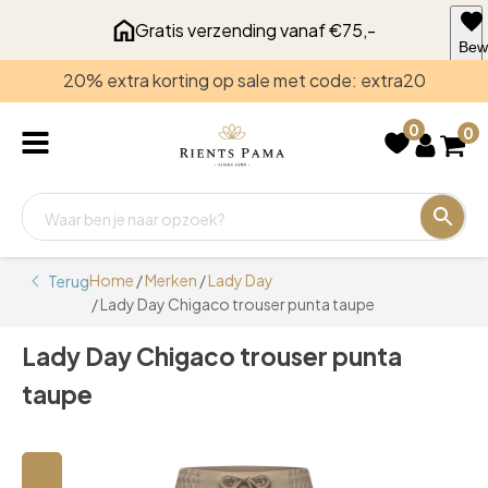
Gratis verzending vanaf €75,-
Bew
voo
20% extra korting op sale met code: extra20
late
0
0
Home
/
Merken
/
Lady Day
Terug
/ Lady Day Chigaco trouser punta taupe
Lady Day Chigaco trouser punta
taupe
🔍