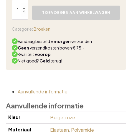
Lady
Day
TOEVOEGEN AAN WINKELWAGEN
Chigaco
trouser
punta
Categorie:
Broeken
taupe
aantal
Vandaag besteld =
morgen
verzonden
Geen
verzendkosten boven € 75,-
Kwaliteit
voorop
Niet goed?
Geld
terug!
Aanvullende informatie
Aanvullende informatie
Kleur
Beige
,
roze
Materiaal
Elastaan
,
Polyamide