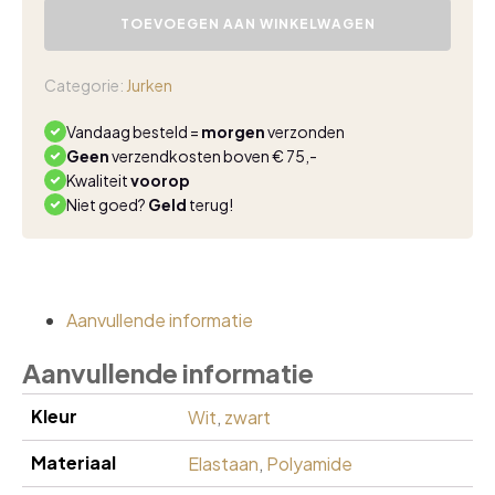
Day
TOEVOEGEN AAN WINKELWAGEN
Hope
Dress
Black/Wool
Categorie:
Jurken
White
stripe
Vandaag besteld =
morgen
verzonden
aantal
Geen
verzendkosten boven € 75,-
Kwaliteit
voorop
Niet goed?
Geld
terug!
Aanvullende informatie
Aanvullende informatie
Kleur
Wit
,
zwart
Materiaal
Elastaan
,
Polyamide