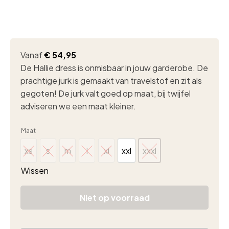
Vanaf
€
54,95
De Hallie dress is onmisbaar in jouw garderobe. De
prachtige jurk is gemaakt van travelstof en zit als
gegoten! De jurk valt goed op maat, bij twijfel
adviseren we een maat kleiner.
Maat
xs
s
m
l
xl
xxl
xxxl
xs
s
m
l
xl
xxl
xxxl
Wissen
Niet op voorraad
Lady