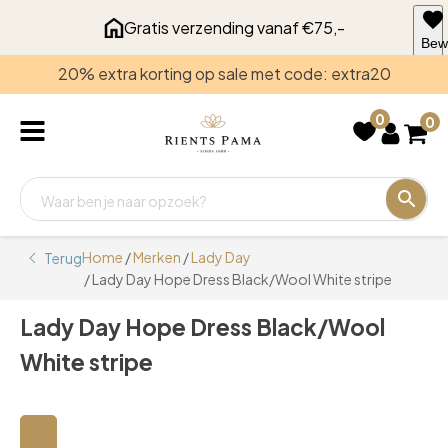
Gratis verzending vanaf €75,-
Bew
voo
20% extra korting op sale met code: extra20
late
0
0
Home
/
Merken
/
Lady Day
Terug
/ Lady Day Hope Dress Black/Wool White stripe
Lady Day Hope Dress Black/Wool
White stripe
🔍