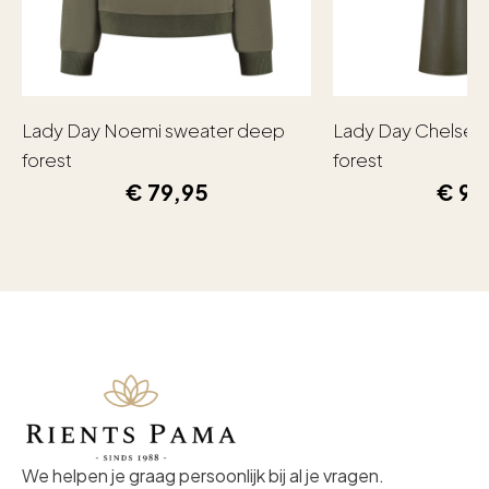
Lady Day Noemi sweater deep
Lady Day Chelsea
forest
forest
€
79,95
€
99
We helpen je graag persoonlijk bij al je vragen.