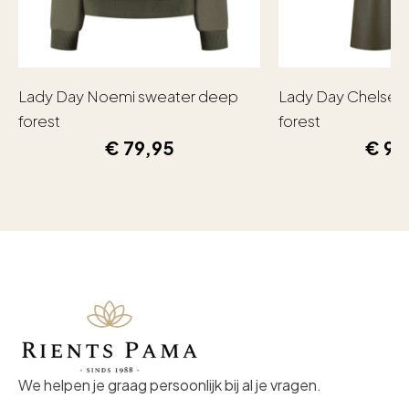
Lady Day Noemi sweater deep
Lady Day Chelsea
forest
forest
€
79,95
€
99
We helpen je graag persoonlijk bij al je vragen.