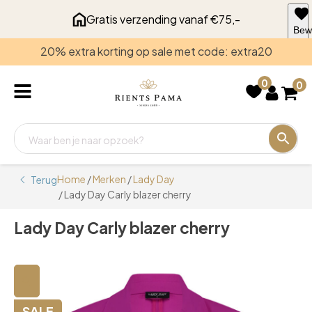
Gratis verzending vanaf €75,-
Bew
voo
20% extra korting op sale met code: extra20
late
0
0
Home
/
Merken
/
Lady Day
Terug
/ Lady Day Carly blazer cherry
Lady Day Carly blazer cherry
🔍
SALE