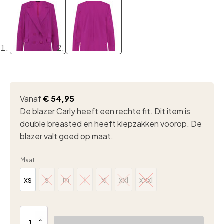
Vanaf
€
54,95
De blazer Carly heeft een rechte fit. Dit item is
double breasted en heeft klepzakken voorop. De
blazer valt goed op maat.
Maat
xs
s
m
l
xl
xxl
xxxl
xs
s
m
l
xl
xxl
xxxl
Lady