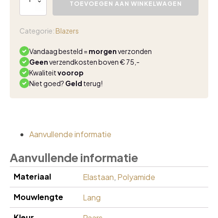
Day
TOEVOEGEN AAN WINKELWAGEN
Carly
blazer
cherry
Categorie:
Blazers
aantal
Vandaag besteld =
morgen
verzonden
Geen
verzendkosten boven € 75,-
Kwaliteit
voorop
Niet goed?
Geld
terug!
Aanvullende informatie
Aanvullende informatie
Materiaal
Elastaan
,
Polyamide
Mouwlengte
Lang
Kleur
Paars