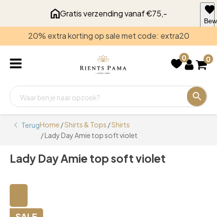
Gratis verzending vanaf €75,-
Bew
voo
20% extra korting op sale met code: extra20
late
0
0
Home
/
Shirts & Tops
/
Shirts
Terug
/ Lady Day Amie top soft violet
Lady Day Amie top soft violet
🔍
SALE