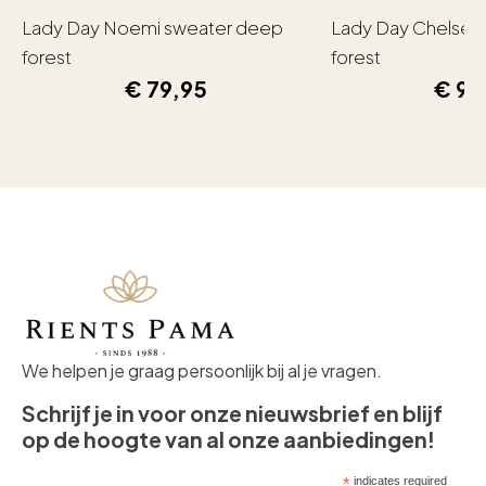
Lady Day Noemi sweater deep
Lady Day Chelsea
forest
forest
€
79,95
€
99
We helpen je graag persoonlijk bij al je vragen.
Schrijf je in voor onze nieuwsbrief en blijf
op de hoogte van al onze aanbiedingen!
*
indicates required