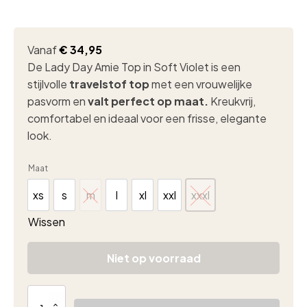
Vanaf
€
34,95
De Lady Day Amie Top in Soft Violet is een
stijlvolle
travelstof
top
met een vrouwelijke
pasvorm en
valt perfect op maat.
Kreukvrij,
comfortabel en ideaal voor een frisse, elegante
look.
Maat
xs
s
m
l
xl
xxl
xxxl
xs
s
m
l
xl
xxl
xxxl
Wissen
Niet op voorraad
Lady