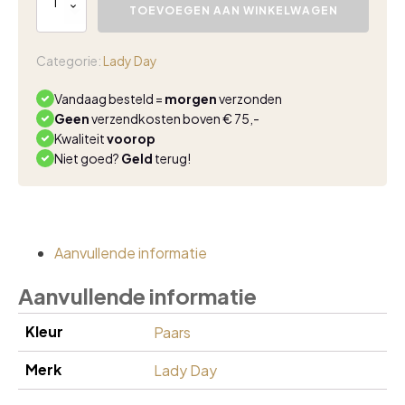
Day
TOEVOEGEN AAN WINKELWAGEN
Amie
top
soft
Categorie:
Lady Day
violet
aantal
Vandaag besteld =
morgen
verzonden
Geen
verzendkosten boven € 75,-
Kwaliteit
voorop
Niet goed?
Geld
terug!
Aanvullende informatie
Aanvullende informatie
Kleur
Paars
Merk
Lady Day