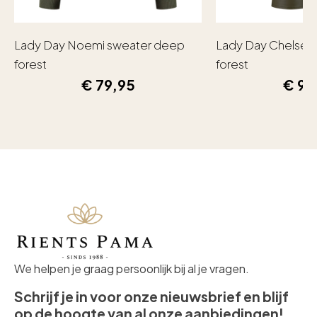
Lady Day Noemi sweater deep
Lady Day Chelsea
forest
forest
€
79,95
€
99
We helpen je graag persoonlijk bij al je vragen.
Schrijf je in voor onze nieuwsbrief en blijf
op de hoogte van al onze aanbiedingen!