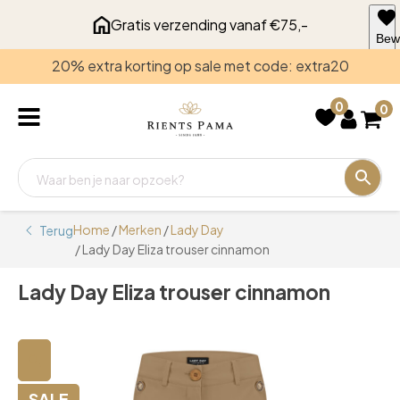
Gratis verzending vanaf €75,-
Bew
voo
20% extra korting op sale met code: extra20
late
0
0
Home
/
Merken
/
Lady Day
Terug
/ Lady Day Eliza trouser cinnamon
Lady Day Eliza trouser cinnamon
🔍
SALE