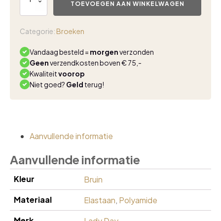
Day
TOEVOEGEN AAN WINKELWAGEN
Eliza
trouser
cinnamon
Categorie:
Broeken
aantal
Vandaag besteld =
morgen
verzonden
Geen
verzendkosten boven € 75,-
Kwaliteit
voorop
Niet goed?
Geld
terug!
Aanvullende informatie
Aanvullende informatie
Kleur
Bruin
Materiaal
Elastaan
,
Polyamide
Merk
Lady Day