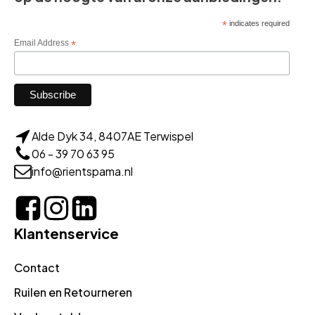
*
indicates required
Email Address
*
Alde Dyk 34, 8407AE Terwispel
06 - 39 70 63 95
info@rientspama.nl
Klantenservice
Contact
Ruilen en Retourneren