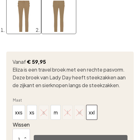
Vanaf
€
59,95
Eliza is een travel broek met een rechte pasvorm.
Deze broek van Lady Day heeft steekzakken aan
de zijkant en sierknopen langs de steekzakken.
Maat
xxs
xs
s
m
l
xl
xxl
xxs
xs
s
m
l
xl
xxl
Wissen
Lady