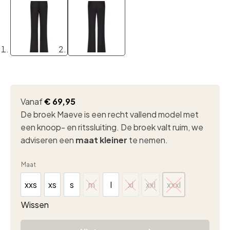
Vanaf
€
69,95
De broek Maeve is een recht vallend model met
een knoop- en ritssluiting. De broek valt ruim, we
adviseren een
maat kleiner
te nemen.
Maat
xxs
xs
s
m
l
xl
xxl
xxxl
xxs
xs
s
m
l
xl
xxl
xxxl
Wissen