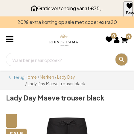
Gratis verzending vanaf €75,-
Bew
voo
20% extra korting op sale met code: extra20
late
0
0
Home
/
Merken
/
Lady Day
Terug
/ Lady Day Maeve trouser black
Lady Day Maeve trouser black
🔍
SALE