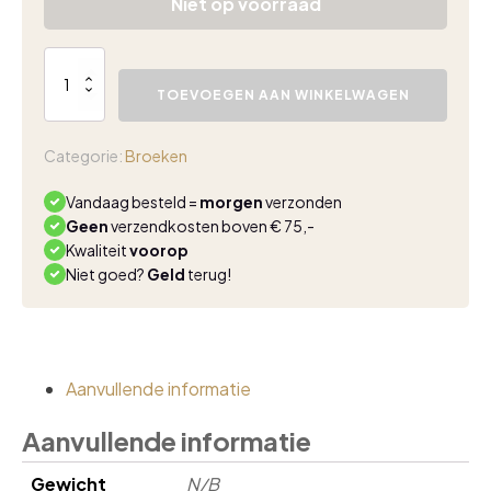
Niet op voorraad
Lady
Day
TOEVOEGEN AAN WINKELWAGEN
Maeve
trouser
black
Categorie:
Broeken
aantal
Vandaag besteld =
morgen
verzonden
Geen
verzendkosten boven € 75,-
Kwaliteit
voorop
Niet goed?
Geld
terug!
Aanvullende informatie
Aanvullende informatie
Gewicht
N/B