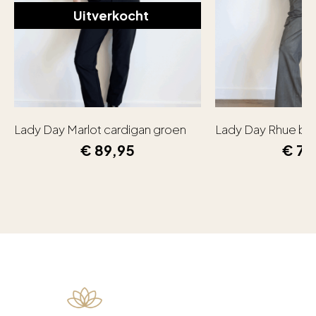
Uitverkocht
Lady Day Marlot cardigan groen
Lady Day Rhue bl
€
89,95
€
79