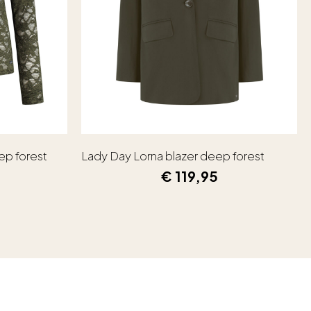
ep forest
Lady Day Lorna blazer deep forest
€
119,95