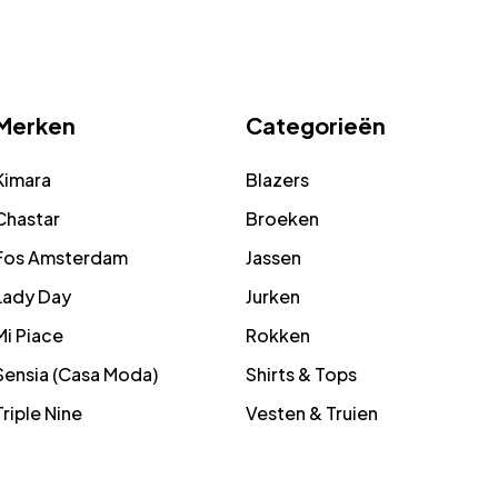
Merken
Categorieën
Kimara
Blazers
Chastar
Broeken
Fos Amsterdam
Jassen
Lady Day
Jurken
Mi Piace
Rokken
Sensia (Casa Moda)
Shirts & Tops
Triple Nine
Vesten & Truien