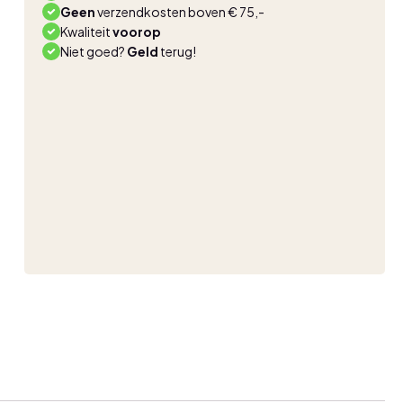
Geen
verzendkosten boven € 75,-
Kwaliteit
voorop
Niet goed?
Geld
terug!