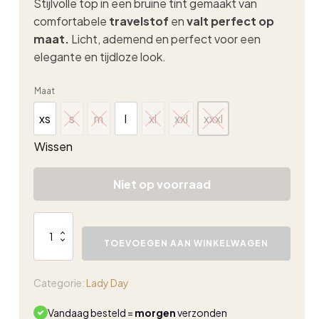
Stijlvolle top in een bruine tint gemaakt van
comfortabele
travelstof
en
valt perfect op
maat.
Licht, ademend en perfect voor een
elegante en tijdloze look.
Maat
xs
s
m
l
xl
xxl
xxxl
xs
s
m
l
xl
xxl
xxxl
Wissen
Niet op voorraad
Lady
Day
TOEVOEGEN AAN WINKELWAGEN
Maxi
top
bruin
Categorie:
Lady Day
aantal
Vandaag besteld =
morgen
verzonden