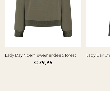
Lady Day Noemi sweater deep forest
Lady Day Ch
€
79,95