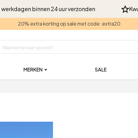
 werkdagen binnen 24 uur verzonden
Kwa
20% extra korting op sale met code: extra20
MERKEN
SALE