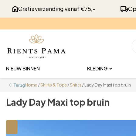
Gratis verzending vanaf €75,-
Op
NIEUW BINNEN
KLEDING
Home
/
Shirts & Tops
/
Shirts
/ Lady Day Maxi top bruin
Terug
Lady Day Maxi top bruin
🔍