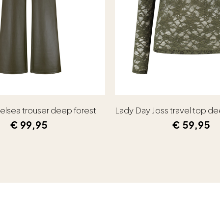
elsea trouser deep forest
Lady Day Joss travel top de
€
99,95
€
59,95