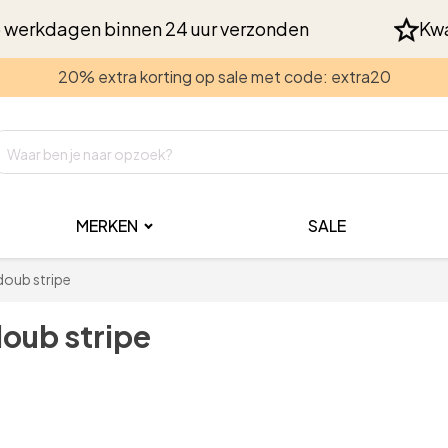
 werkdagen binnen 24 uur verzonden
Kwa
20% extra korting op sale met code: extra20
MERKEN
SALE
 doub stripe
doub stripe