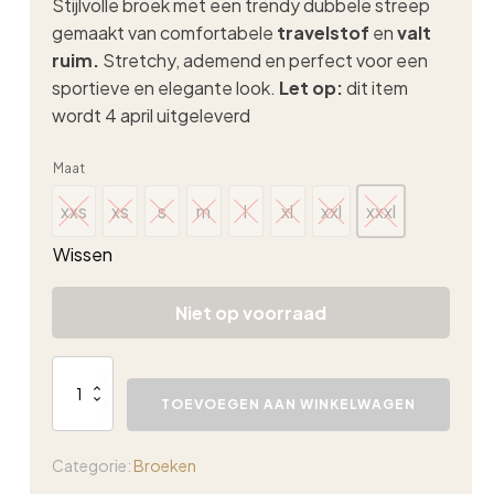
Stijlvolle broek met een trendy dubbele streep
gemaakt van comfortabele
travelstof
en
valt
ruim.
Stretchy, ademend en perfect voor een
sportieve en elegante look.
Let op:
dit item
wordt 4 april uitgeleverd
Maat
xxs
xs
s
m
l
xl
xxl
xxxl
xxs
xs
s
m
l
xl
xxl
xxxl
Wissen
Niet op voorraad
Lady
Day
TOEVOEGEN AAN WINKELWAGEN
Mille
travel
trouser
Categorie:
Broeken
doub