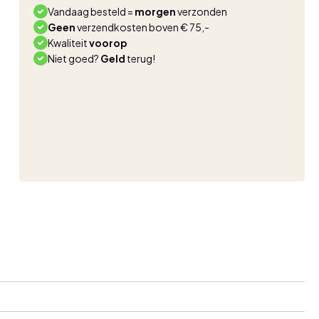
stripe
Vandaag besteld =
morgen
verzonden
aantal
Geen
verzendkosten boven € 75,-
Kwaliteit
voorop
Niet goed?
Geld
terug!