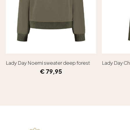
Lady Day Noemi sweater deep forest
Lady Day Ch
€
79,95