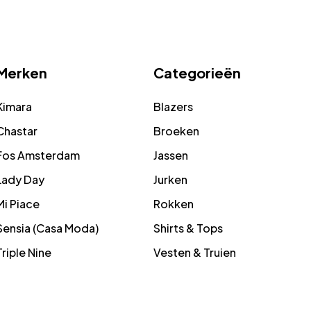
Merken
Categorieën
Kimara
Blazers
Chastar
Broeken
Fos Amsterdam
Jassen
Lady Day
Jurken
Mi Piace
Rokken
Sensia (Casa Moda)
Shirts & Tops
Triple Nine
Vesten & Truien