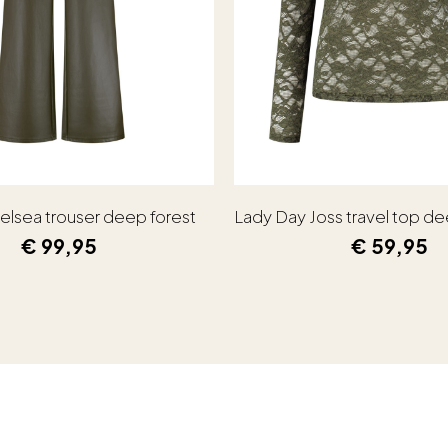
elsea trouser deep forest
Lady Day Joss travel top de
€
99,95
€
59,95