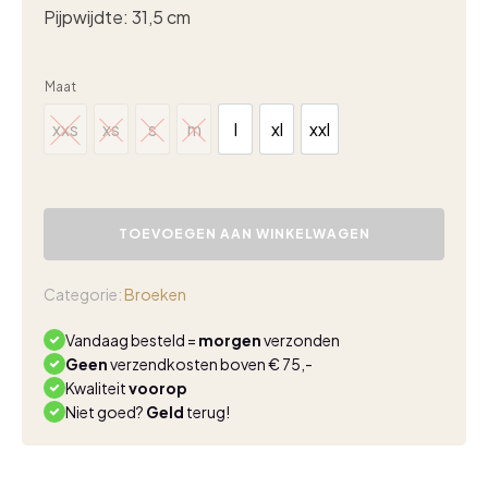
Pijpwijdte: 31,5 cm
Maat
xxs
xs
s
m
l
xl
xxl
xxs
xs
s
m
l
xl
xxl
Lady
Day
TOEVOEGEN AAN WINKELWAGEN
Phoenix
trouser
black
Categorie:
Broeken
aantal
Vandaag besteld =
morgen
verzonden
Geen
verzendkosten boven € 75,-
Kwaliteit
voorop
Niet goed?
Geld
terug!