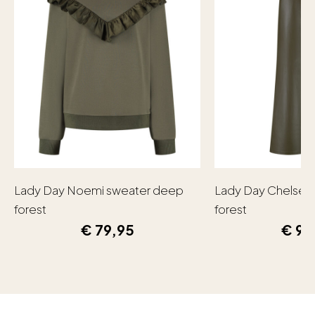
Lady Day Noemi sweater deep
Lady Day Chelsea
forest
forest
€
79,95
€
99