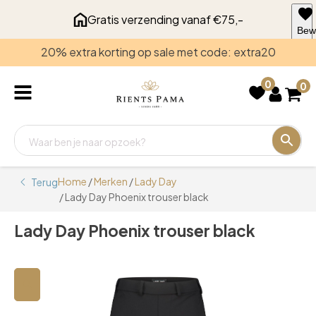
Gratis verzending vanaf €75,-
Bew
voo
20% extra korting op sale met code: extra20
late
0
0
Home
/
Merken
/
Lady Day
Terug
/ Lady Day Phoenix trouser black
Lady Day Phoenix trouser black
🔍