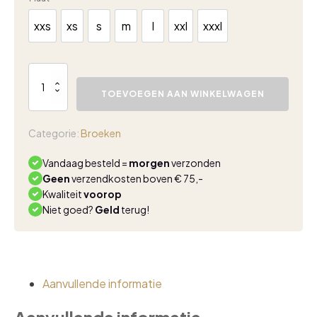
xxs
xs
s
m
l
xxl
xxxl
xxs
xs
s
m
l
xxl
xxxl
Lady
Day
TOEVOEGEN AAN WINKELWAGEN
Poppy
Flared
blue
Categorie:
Broeken
aantal
Vandaag besteld =
morgen
verzonden
Geen
verzendkosten boven € 75,-
Kwaliteit
voorop
Niet goed?
Geld
terug!
Aanvullende informatie