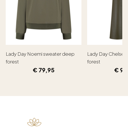
Lady Day Noemi sweater deep
Lady Day Chelsea
forest
forest
€
79,95
€
99