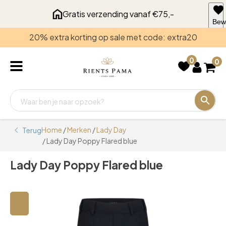
Gratis verzending vanaf €75,-
Bew
voo
20% extra korting op sale met code: extra20
late
0
0
Home
/
Merken
/
Lady Day
Terug
/ Lady Day Poppy Flared blue
Lady Day Poppy Flared blue
🔍