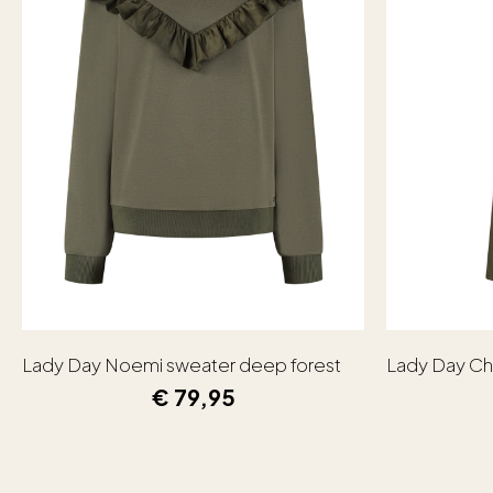
Lady Day Noemi sweater deep forest
Lady Day Ch
€
79,95