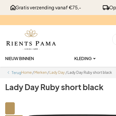
Gratis verzending vanaf €75,-
Op
NIEUW BINNEN
KLEDING
Home
/
Merken
/
Lady Day
/ Lady Day Ruby short black
Terug
Lady Day Ruby short black
🔍