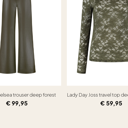
elsea trouser deep forest
Lady Day Joss travel top de
€
99,95
€
59,95