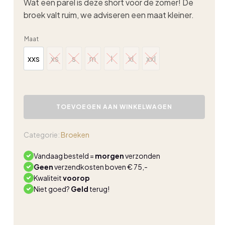
Wat een parel is deze short voor de zomer!
D
e
broek valt ruim, we adviseren een maat kleiner.
Maat
xxs
xs
s
m
l
xl
xxl
xxs
xs
s
m
l
xl
xxl
Lady
Day
TOEVOEGEN AAN WINKELWAGEN
Ruby
short
black
Categorie:
Broeken
aantal
Vandaag besteld =
morgen
verzonden
Geen
verzendkosten boven € 75,-
Kwaliteit
voorop
Niet goed?
Geld
terug!