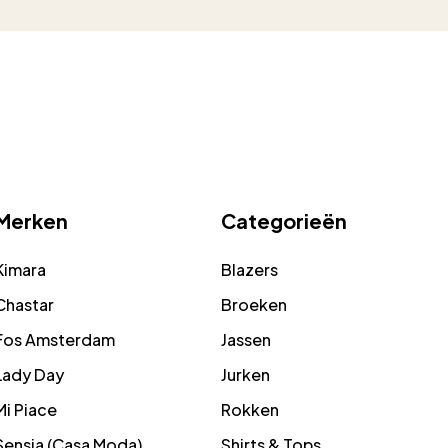
Merken
Categorieën
Kimara
Blazers
Chastar
Broeken
Fos Amsterdam
Jassen
Lady Day
Jurken
Mi Piace
Rokken
Sensia (Casa Moda)
Shirts & Tops