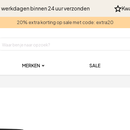
 werkdagen binnen 24 uur verzonden
Kwa
20% extra korting op sale met code: extra20
MERKEN
SALE