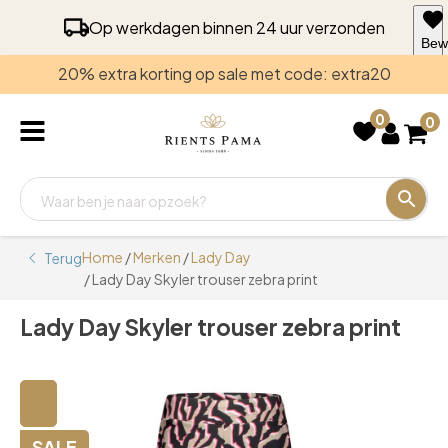
Op werkdagen binnen 24 uur verzonden
Bew
voo
20% extra korting op sale met code: extra20
late
0
0
Home
/
Merken
/
Lady Day
Terug
/ Lady Day Skyler trouser zebra print
Lady Day Skyler trouser zebra print
🔍
SALE