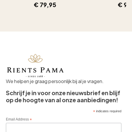
€
79,95
€
99
We helpen je graag persoonlijk bij al je vragen.
Schrijf je in voor onze nieuwsbrief en blijf
op de hoogte van al onze aanbiedingen!
*
indicates required
Email Address
*