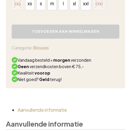
xxs
xs
s
m
l
xl
xxl
xxxl
xxs
xs
s
m
l
xl
xxl
xxxl
Lady
Day
TOEVOEGEN AAN WINKELWAGEN
Suzy
blouse
white
Categorie:
Blouses
aantal
Vandaag besteld =
morgen
verzonden
Geen
verzendkosten boven € 75,-
Kwaliteit
voorop
Niet goed?
Geld
terug!
Aanvullende informatie
Aanvullende informatie