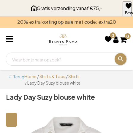
Gratis verzending vanaf €75,-
Bew
voo
20% extra korting op sale met code: extra20
late
0
0
Home
/
Shirts & Tops
/
Shirts
Terug
/ Lady Day Suzy blouse white
Lady Day Suzy blouse white
🔍