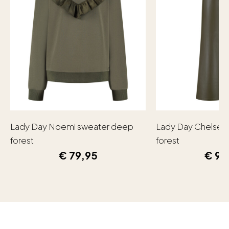
Lady Day Noemi sweater deep
Lady Day Chelsea
forest
forest
€
79,95
€
99