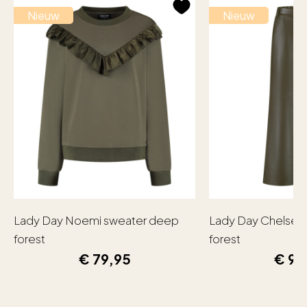
Nieuw
Nieuw
Lady Day Noemi sweater deep
Lady Day Chelsea
forest
forest
€
79,95
€
99