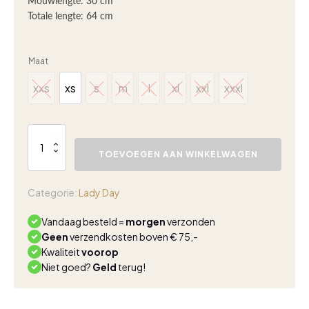
Mouwlengte: 30 cm
Totale lengte: 64 cm
Maat
xxs
xs
s
m
l
xl
xxl
xxxl
xxs
xs
s
m
l
xl
xxl
xxxl
Lady
Day
TOEVOEGEN AAN WINKELWAGEN
Tigger
shirt
black
Categorie:
Lady Day
aantal
Vandaag besteld =
morgen
verzonden
Geen
verzendkosten boven € 75,-
Kwaliteit
voorop
Niet goed?
Geld
terug!