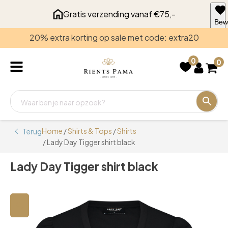
Gratis verzending vanaf €75,-
Bew
voo
20% extra korting op sale met code: extra20
late
0
0
Home
/
Shirts & Tops
/
Shirts
Terug
/ Lady Day Tigger shirt black
Lady Day Tigger shirt black
🔍