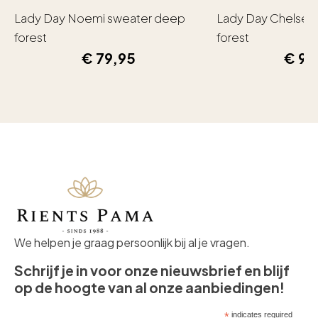
Lady Day Noemi sweater deep
Lady Day Chelsea
forest
forest
€
79,95
€
99
We helpen je graag persoonlijk bij al je vragen.
Schrijf je in voor onze nieuwsbrief en blijf
op de hoogte van al onze aanbiedingen!
*
indicates required