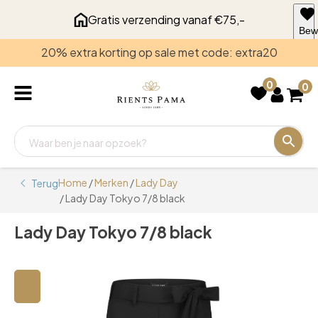
Gratis verzending vanaf €75,-
Bew
voo
20% extra korting op sale met code: extra20
late
0
0
Home
/
Merken
/
Lady Day
Terug
/ Lady Day Tokyo 7/8 black
Lady Day Tokyo 7/8 black
🔍