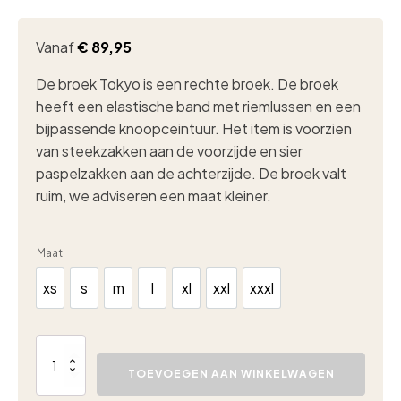
Vanaf
€
89,95
De broek Tokyo is een rechte broek. De broek
heeft een elastische band met riemlussen en een
bijpassende knoopceintuur. Het item is voorzien
van steekzakken aan de voorzijde en sier
paspelzakken aan de achterzijde. De broek valt
ruim, we adviseren een maat kleiner.
Maat
xs
s
m
l
xl
xxl
xxxl
xs
s
m
l
xl
xxl
xxxl
Lady
Day
TOEVOEGEN AAN WINKELWAGEN
Tokyo