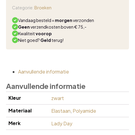
7/8
black
Categorie:
Broeken
aantal
Vandaag besteld =
morgen
verzonden
Geen
verzendkosten boven € 75,-
Kwaliteit
voorop
Niet goed?
Geld
terug!
Aanvullende informatie
Aanvullende informatie
Kleur
zwart
Materiaal
Elastaan
,
Polyamide
Merk
Lady Day