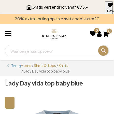
Gratis verzending vanaf €75,-
Bew
voo
20% extra korting op sale met code: extra20
late
0
0
Home
/
Shirts & Tops
/
Shirts
Terug
/ Lady Day vida top baby blue
Lady Day vida top baby blue
🔍