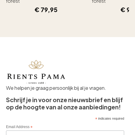
forest
forest
€
79,95
€
99
We helpen je graag persoonlijk bij al je vragen.
Schrijf je in voor onze nieuwsbrief en blijf
op de hoogte van al onze aanbiedingen!
*
indicates required
Email Address
*