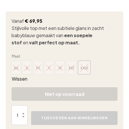
Vanaf
€
69,95
Stijlvolle top met een subtiele glans in zacht
babyblauw gemaakt van
een soepele
stof
en
valt perfect op maat.
Maat
xs
s
m
l
xl
xxl
xxxl
xs
s
m
l
xl
xxl
xxxl
Wissen
Niet op voorraad
Lady
Day
TOEVOEGEN AAN WINKELWAGEN
vida
top