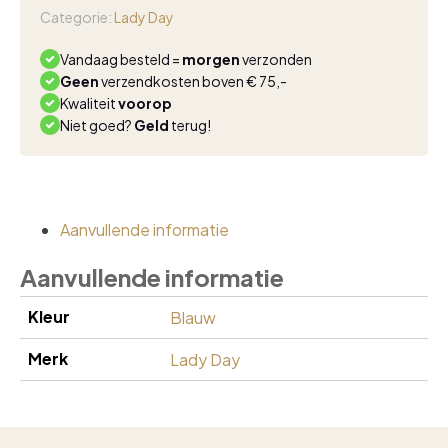
baby
Categorie:
Lady Day
blue
aantal
Vandaag besteld =
morgen
verzonden
Geen
verzendkosten boven € 75,-
Kwaliteit
voorop
Niet goed?
Geld
terug!
Aanvullende informatie
Aanvullende informatie
Kleur
Blauw
Merk
Lady Day