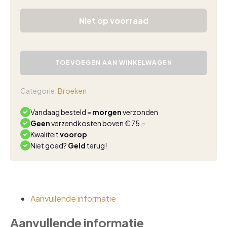
Niet op voorraad
Mi
Piace
TOEVOEGEN AAN WINKELWAGEN
heavy
flared
broek
Categorie:
Broeken
bonded
latte
Vandaag besteld =
morgen
verzonden
aantal
Geen
verzendkosten boven € 75,-
Kwaliteit
voorop
Niet goed?
Geld
terug!
Aanvullende informatie
Aanvullende informatie