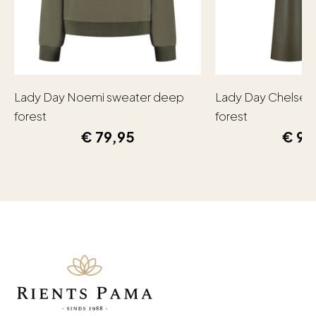
Lady Day Noemi sweater deep
Lady Day Chelsea
forest
forest
€
79,95
€
99