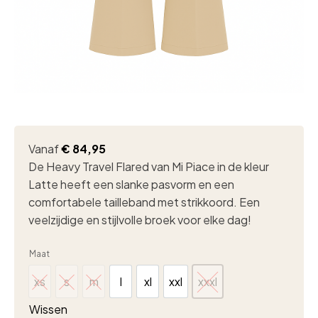
Vanaf
€
84,95
De Heavy Travel Flared van Mi Piace in de kleur
Latte heeft een slanke pasvorm en een
comfortabele tailleband met strikkoord. Een
veelzijdige en stijlvolle broek voor elke dag!
Maat
xs
s
m
l
xl
xxl
xxxl
xs
s
m
l
xl
xxl
xxxl
Wissen