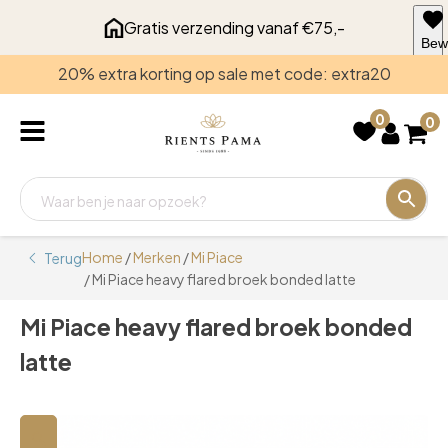
Gratis verzending vanaf €75,-
Bew
voo
20% extra korting op sale met code: extra20
late
0
0
Home
/
Merken
/
Mi Piace
Terug
/ Mi Piace heavy flared broek bonded latte
Mi Piace heavy flared broek bonded
latte
🔍